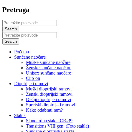
Pretraga
Početna
Sunčane naočare
Muške sunčane naočare
Ženske sunčane naočare
Unisex sunčane naočare
Clip-on
Dioptrijski ramovi
Muški dioptrijski ramovi
Ženski dioptrijski ramovi
Dečiji dioptrijski ramovi
Sportski dioptrijski ramovi
Kako odabrati ram?
Stakla
Standardna stakla CR-39
Transitions VIII gen. (Foto stakla)
Sunčana dioptrijska stakla