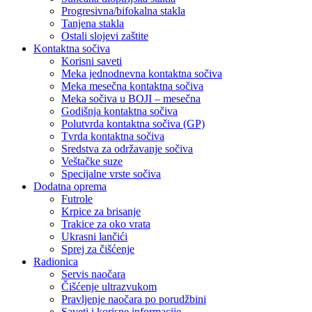
Progresivna/bifokalna stakla
Tanjena stakla
Ostali slojevi zaštite
Kontaktna sočiva
Korisni saveti
Meka jednodnevna kontaktna sočiva
Meka mesečna kontaktna sočiva
Meka sočiva u BOJI – mesečna
Godišnja kontaktna sočiva
Polutvrda kontaktna sočiva (GP)
Tvrda kontaktna sočiva
Sredstva za održavanje sočiva
Veštačke suze
Specijalne vrste sočiva
Dodatna oprema
Futrole
Krpice za brisanje
Trakice za oko vrata
Ukrasni lančići
Sprej za čišćenje
Radionica
Servis naočara
Čišćenje ultrazvukom
Pravljenje naočara po porudžbini
Saveti i korisne informacije