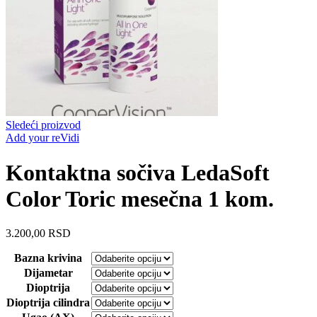
Sledeći proizvod
Add your reVidi
Kontaktna sočiva LedaSoft
Color Toric mesečna 1 kom.
3.200,00
RSD
Bazna krivina
Dijametar
Dioptrija
Dioptrija cilindra