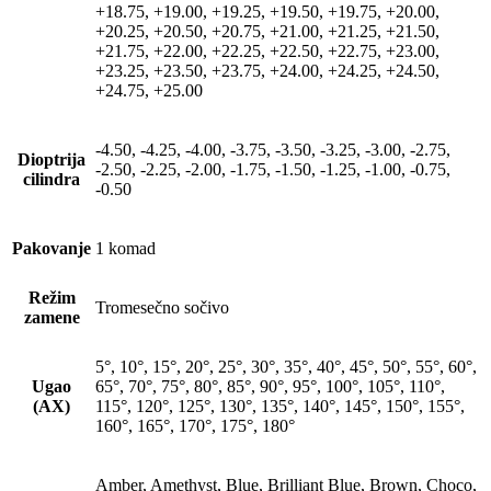
+18.75, +19.00, +19.25, +19.50, +19.75, +20.00,
+20.25, +20.50, +20.75, +21.00, +21.25, +21.50,
+21.75, +22.00, +22.25, +22.50, +22.75, +23.00,
+23.25, +23.50, +23.75, +24.00, +24.25, +24.50,
+24.75, +25.00
-4.50, -4.25, -4.00, -3.75, -3.50, -3.25, -3.00, -2.75,
Dioptrija
-2.50, -2.25, -2.00, -1.75, -1.50, -1.25, -1.00, -0.75,
cilindra
-0.50
Pakovanje
1 komad
Režim
Tromesečno sočivo
zamene
5°, 10°, 15°, 20°, 25°, 30°, 35°, 40°, 45°, 50°, 55°, 60°,
Ugao
65°, 70°, 75°, 80°, 85°, 90°, 95°, 100°, 105°, 110°,
(AX)
115°, 120°, 125°, 130°, 135°, 140°, 145°, 150°, 155°,
160°, 165°, 170°, 175°, 180°
Amber, Amethyst, Blue, Brilliant Blue, Brown, Choco,