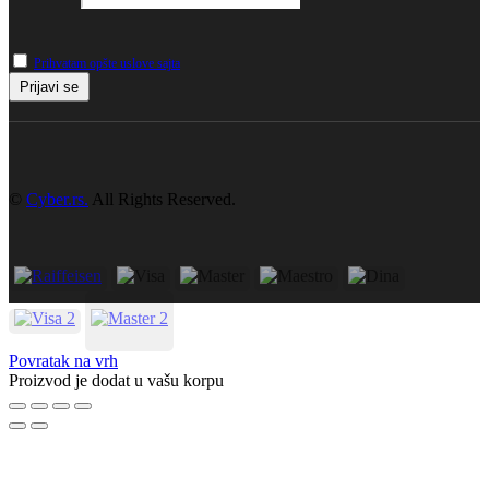
Prihvatam opšte uslove sajta
©
Cyber.rs.
All Rights Reserved.
Povratak na vrh
Proizvod je dodat u vašu korpu