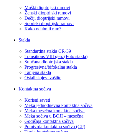
Muški dioptrijski ramovi
Ženski dioptrijski ramovi
Dečiji dioptrijski ramovi
Sportski dioptrijski ramovi
Kako odabrati ram?
Stakla
Standardna stakla CR-39
Transitions VIII gen. (Foto stakla)
Sunčana dioptrijska stakla
Progresivna/bifokalna stakla
Tanjena stakla
Ostali slojevi zaštite
Kontaktna sočiva
Korisni saveti
Meka jednodnevna kontaktna sočiva
Meka mesečna kontaktna sočiva
Meka sočiva u BOJI – mesečna
Godišnja kontaktna sočiva
Polutvrda kontaktna sočiva (GP)
Tvrda kontaktna sočiva