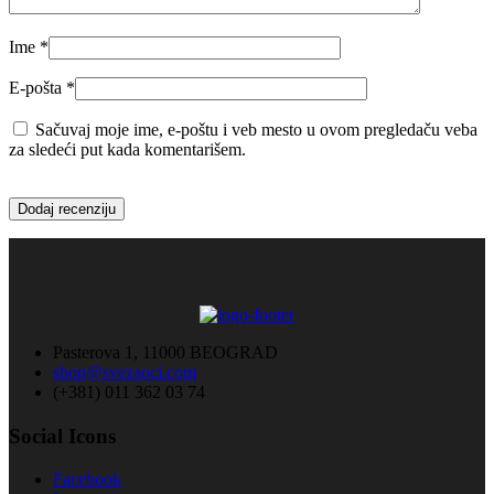
Ime
*
E-pošta
*
Sačuvaj moje ime, e-poštu i veb mesto u ovom pregledaču veba
za sledeći put kada komentarišem.
Pasterova 1, 11000 BEOGRAD
shop@svezaoci.com
(+381) 011 362 03 74
Social Icons
Facebook