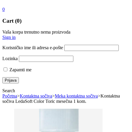
0
Cart (0)
Vaša korpa trenutno nema proizvoda
Sign in
Korisničko ime ili adresa e-pošte
Lozinka
Zapamti me
Search
Početna
>
Kontaktna sočiva
>
Meka kontaktna sočiva
>
Kontaktna
sočiva LedaSoft Color Toric mesečna 1 kom.