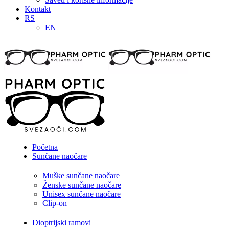
Kontakt
RS
EN
Početna
Sunčane naočare
Muške sunčane naočare
Ženske sunčane naočare
Unisex sunčane naočare
Clip-on
Dioptrijski ramovi