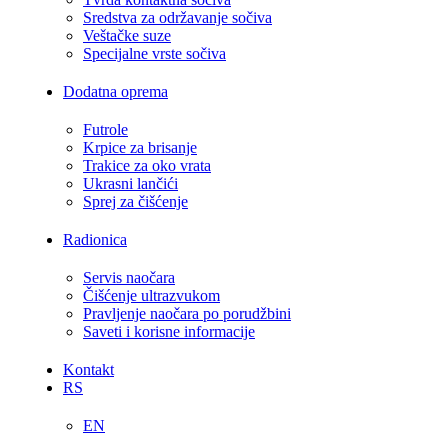
Sredstva za održavanje sočiva
Veštačke suze
Specijalne vrste sočiva
Dodatna oprema
Futrole
Krpice za brisanje
Trakice za oko vrata
Ukrasni lančići
Sprej za čišćenje
Radionica
Servis naočara
Čišćenje ultrazvukom
Pravljenje naočara po porudžbini
Saveti i korisne informacije
Kontakt
RS
EN