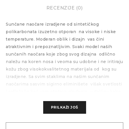
RECENZIJE (0)
Sunčane naočare izradjene od sintetičkog
polikarbonata izuzetno otporan
na visoke i niske
temperature. Moderan oblik i dizajn
vas čini
atraktivnim i prepoznatljivim. Svaki model naših
sunčanih naočara koje zbog svog dizajna
odlično
naležu na koren nosa i veoma su udobne i ne iritiraju
kožu zbog visokokvalitetnog materijala od
kog su
izradjene. Sa svim staklima na našim sunčanim
naočarima sasvim sigirno eliminišete
višak svetlosti
i refleksije koji vam otežava gledanje
u daljinu kako
po lepom sunčanom vremenu tako i po zimskim
vremenskim uslovima gde nam belina i refleksija od
PRILKAŽI JOŠ
snega veoma otežava funkcionisanje. Sva stakla
poseduju najviše nivoe zaštite što možete testirati
kada ih probate. Ako želite da saznate nešto više o