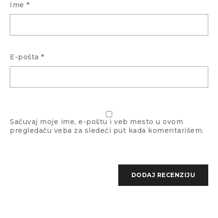
Ime
*
Dužina drške
15,1 cm
Boja okvira
Crna
E-pošta
*
Boja stakla
Crna
Sačuvaj moje ime, e-poštu i veb mesto u ovom
pregledaču veba za sledeći put kada komentarišem.