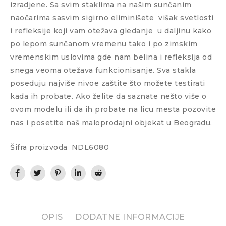
izradjene. Sa svim staklima na našim sunčanim
naočarima sasvim sigirno eliminišete
višak svetlosti
i refleksije koji vam otežava gledanje
u daljinu kako
po lepom sunčanom vremenu tako i po zimskim
vremenskim uslovima gde nam belina i refleksija od
snega veoma otežava funkcionisanje. Sva stakla
poseduju najviše nivoe zaštite što možete testirati
kada ih probate. Ako želite da saznate nešto više o
ovom modelu ili da ih probate na licu mesta pozovite
nas i posetite naš maloprodajni objekat u Beogradu.
Šifra proizvoda
NDL6080
OPIS
DODATNE INFORMACIJE