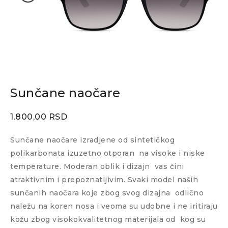
Sunčane naočare
1.800,00
RSD
Sunčane naočare izradjene od sintetičkog
polikarbonata izuzetno otporan
na visoke i niske
temperature. Moderan oblik i dizajn
vas čini
atraktivnim i prepoznatljivim. Svaki model naših
sunčanih naočara koje zbog svog dizajna
odlično
naležu na koren nosa i veoma su udobne i ne iritiraju
kožu zbog visokokvalitetnog materijala od
kog su