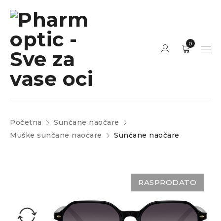
0
Početna
Sunčane naočare
Muške sunčane naočare
Sunčane naočare
RASPRODATO