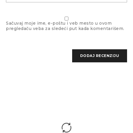
Sačuvaj moje ime, e-poštu i veb mesto u ovom
pregledaču veba za sledeći put kada komentarišem.