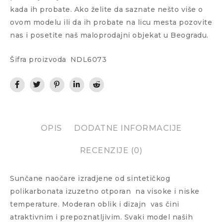
kada ih probate. Ako želite da saznate nešto više o
ovom modelu ili da ih probate na licu mesta pozovite
nas i posetite naš maloprodajni objekat u Beogradu.
Šifra proizvoda
NDL6073
OPIS
DODATNE INFORMACIJE
RECENZIJE (0)
Sunčane naočare izradjene od sintetičkog
polikarbonata izuzetno otporan
na visoke i niske
temperature. Moderan oblik i dizajn
vas čini
atraktivnim i prepoznatljivim. Svaki model naših