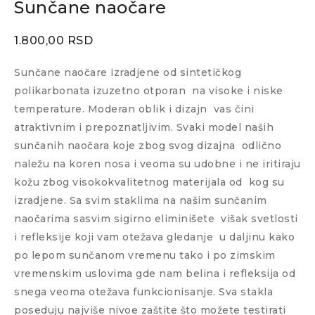
Sunčane naočare
1.800,00
RSD
Sunčane naočare izradjene od sintetičkog
polikarbonata izuzetno otporan
na visoke i niske
temperature. Moderan oblik i dizajn
vas čini
atraktivnim i prepoznatljivim. Svaki model naših
sunčanih naočara koje zbog svog dizajna
odlično
naležu na koren nosa i veoma su udobne i ne iritiraju
kožu zbog visokokvalitetnog materijala od
kog su
izradjene. Sa svim staklima na našim sunčanim
naočarima sasvim sigirno eliminišete
višak svetlosti
i refleksije koji vam otežava gledanje
u daljinu kako
po lepom sunčanom vremenu tako i po zimskim
vremenskim uslovima gde nam belina i refleksija od
snega veoma otežava funkcionisanje. Sva stakla
poseduju najviše nivoe zaštite što možete testirati