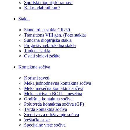
Sportski dioptrijski ramovi
Kako odabrati ram?
Stakla
Standardna stakla CR-39
Transitions VIII gen. (Foto stakla)
Sunčana dioptrijska stakla
Progresivna/bifokalna stakla
Tanjena stakla
Ostali slojevi zaštite
Kontaktna sočiva
Korisni saveti
Meka jednodnevna kontaktna sočiva
Meka mesečna kontaktna sočiva
Meka sočiva u BOJI – mesečna
Godišnja kontaktna sočiva
Polutvrda kontaktna sočiva (GP)
Tvrda kontaktna sočiva
Sredstva za održavanje sočiva
Veštačke suze
Specijalne vrste sočiva