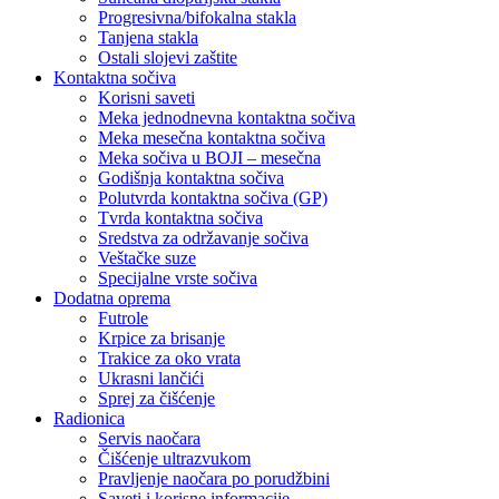
Progresivna/bifokalna stakla
Tanjena stakla
Ostali slojevi zaštite
Kontaktna sočiva
Korisni saveti
Meka jednodnevna kontaktna sočiva
Meka mesečna kontaktna sočiva
Meka sočiva u BOJI – mesečna
Godišnja kontaktna sočiva
Polutvrda kontaktna sočiva (GP)
Tvrda kontaktna sočiva
Sredstva za održavanje sočiva
Veštačke suze
Specijalne vrste sočiva
Dodatna oprema
Futrole
Krpice za brisanje
Trakice za oko vrata
Ukrasni lančići
Sprej za čišćenje
Radionica
Servis naočara
Čišćenje ultrazvukom
Pravljenje naočara po porudžbini
Saveti i korisne informacije