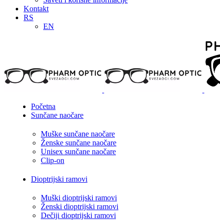
Kontakt
RS
EN
Početna
Sunčane naočare
Muške sunčane naočare
Ženske sunčane naočare
Unisex sunčane naočare
Clip-on
Dioptrijski ramovi
Muški dioptrijski ramovi
Ženski dioptrijski ramovi
Dečiji dioptrijski ramovi