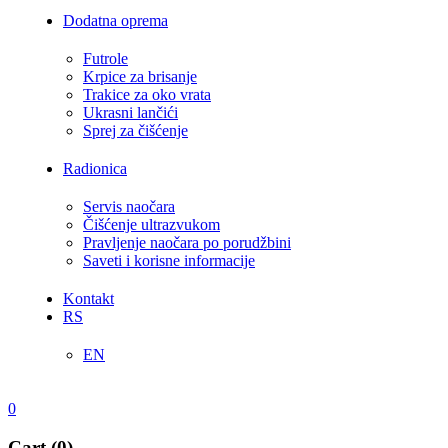
Dodatna oprema
Futrole
Krpice za brisanje
Trakice za oko vrata
Ukrasni lančići
Sprej za čišćenje
Radionica
Servis naočara
Čišćenje ultrazvukom
Pravljenje naočara po porudžbini
Saveti i korisne informacije
Kontakt
RS
EN
0
Cart (0)