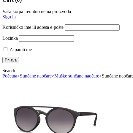
Vaša korpa trenutno nema proizvoda
Sign in
Korisničko ime ili adresa e-pošte
Lozinka
Zapamti me
Search
Početna
>
Sunčane naočare
>
Muške sunčane naočare
>
Sunčane naočar