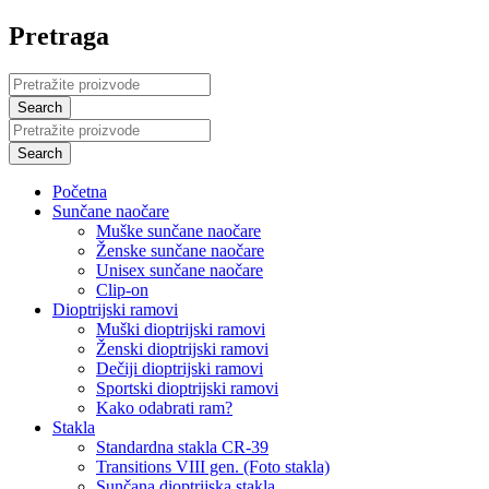
Pretraga
Početna
Sunčane naočare
Muške sunčane naočare
Ženske sunčane naočare
Unisex sunčane naočare
Clip-on
Dioptrijski ramovi
Muški dioptrijski ramovi
Ženski dioptrijski ramovi
Dečiji dioptrijski ramovi
Sportski dioptrijski ramovi
Kako odabrati ram?
Stakla
Standardna stakla CR-39
Transitions VIII gen. (Foto stakla)
Sunčana dioptrijska stakla