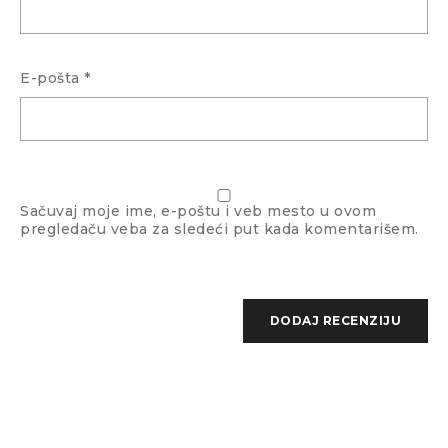
Boja okvira
Narandžasta
E-pošta
*
Boja stakla
Crna
Sačuvaj moje ime, e-poštu i veb mesto u ovom
pregledaču veba za sledeći put kada komentarišem.