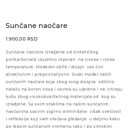
Sunčane naočare
1.900,00
RSD
Sunčane naočare izradjene od sintetičkog
polikarbonata izuzetno otporan
na visoke i niske
temperature. Moderan oblik i dizajn
vas čini
atraktivnim i prepoznatljivim. Svaki model naših
sunčanih naočara koje zbog svog dizajna
odlično
naležu na koren nosa i veoma su udobne i ne iritiraju
kožu zbog visokokvalitetnog materijala od
kog su
izradjene. Sa svim staklima na našim sunčanim
naočarima sasvim sigirno eliminišete
višak svetlosti
i refleksije koji vam otežava gledanje
u daljinu kako
po lepom sunčanom vremenu tako i po zimskim