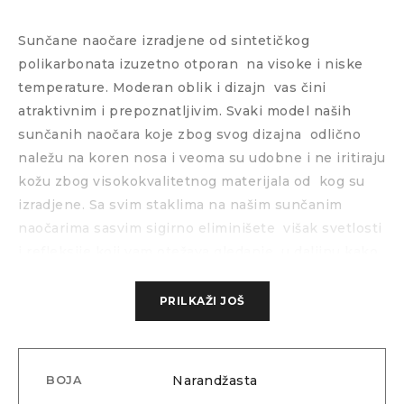
Sunčane naočare izradjene od sintetičkog
polikarbonata izuzetno otporan
na visoke i niske
temperature. Moderan oblik i dizajn
vas čini
atraktivnim i prepoznatljivim. Svaki model naših
sunčanih naočara koje zbog svog dizajna
odlično
naležu na koren nosa i veoma su udobne i ne iritiraju
kožu zbog visokokvalitetnog materijala od
kog su
izradjene. Sa svim staklima na našim sunčanim
naočarima sasvim sigirno eliminišete
višak svetlosti
i refleksije koji vam otežava gledanje
u daljinu kako
po lepom sunčanom vremenu tako i po zimskim
vremenskim uslovima gde nam belina i refleksija od
PRILKAŽI JOŠ
snega veoma otežava funkcionisanje. Sva stakla
poseduju najviše nivoe zaštite što možete testirati
kada ih probate. Ako želite da saznate nešto više o
Narandžasta
BOJA
ovom modelu ili da ih probate na licu mesta pozovite