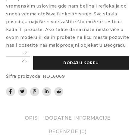
vremenskim uslovima gde nam belina i refleksija od
snega veoma otežava funkcionisanje. Sva stakla
poseduju najviše nivoe zaštite što možete testirati
kada ih probate. Ako želite da saznate nešto više o
ovom modelu ili da ih probate na licu mesta pozovite
nas i posetite naš maloprodajni objekat u Beogradu.
DODAJ U KORPU
Šifra proizvoda
NDL6069
OPIS
DODATNE INFORMACIJE
RECENZIJE (0)