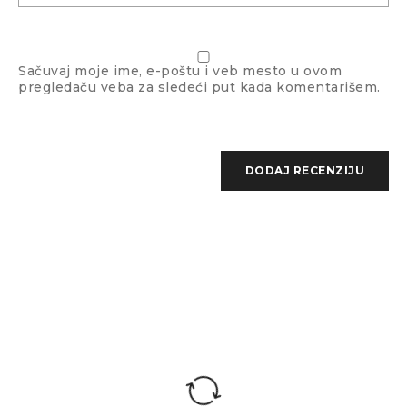
Sačuvaj moje ime, e-poštu i veb mesto u ovom
pregledaču veba za sledeći put kada komentarišem.