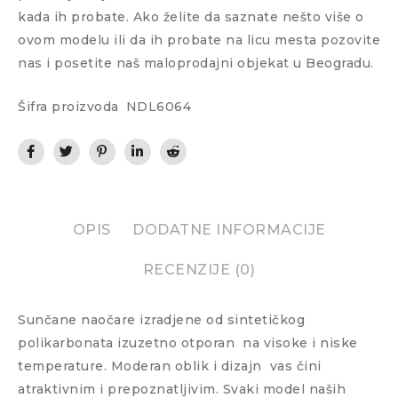
kada ih probate. Ako želite da saznate nešto više o
ovom modelu ili da ih probate na licu mesta pozovite
nas i posetite naš maloprodajni objekat u Beogradu.
Šifra proizvoda
NDL6064
OPIS
DODATNE INFORMACIJE
RECENZIJE (0)
Sunčane naočare izradjene od sintetičkog
polikarbonata izuzetno otporan
na visoke i niske
temperature. Moderan oblik i dizajn
vas čini
atraktivnim i prepoznatljivim. Svaki model naših