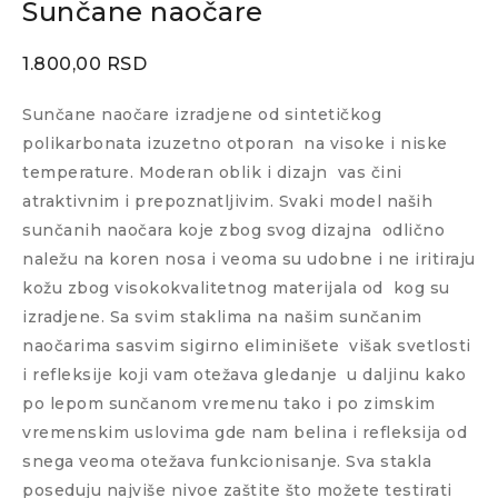
Sunčane naočare
1.800,00
RSD
Sunčane naočare izradjene od sintetičkog
polikarbonata izuzetno otporan
na visoke i niske
temperature. Moderan oblik i dizajn
vas čini
atraktivnim i prepoznatljivim. Svaki model naših
sunčanih naočara koje zbog svog dizajna
odlično
naležu na koren nosa i veoma su udobne i ne iritiraju
kožu zbog visokokvalitetnog materijala od
kog su
izradjene. Sa svim staklima na našim sunčanim
naočarima sasvim sigirno eliminišete
višak svetlosti
i refleksije koji vam otežava gledanje
u daljinu kako
po lepom sunčanom vremenu tako i po zimskim
vremenskim uslovima gde nam belina i refleksija od
snega veoma otežava funkcionisanje. Sva stakla
poseduju najviše nivoe zaštite što možete testirati