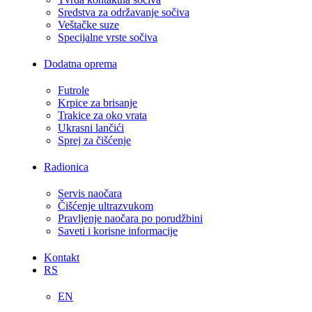
Sredstva za održavanje sočiva
Veštačke suze
Specijalne vrste sočiva
Dodatna oprema
Futrole
Krpice za brisanje
Trakice za oko vrata
Ukrasni lančići
Sprej za čišćenje
Radionica
Servis naočara
Čišćenje ultrazvukom
Pravljenje naočara po porudžbini
Saveti i korisne informacije
Kontakt
RS
EN