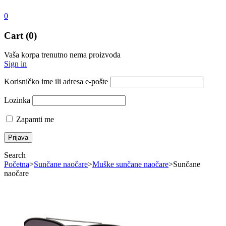
0
Cart (0)
Vaša korpa trenutno nema proizvoda
Sign in
Korisničko ime ili adresa e-pošte
Lozinka
Zapamti me
Search
Početna
>
Sunčane naočare
>
Muške sunčane naočare
>
Sunčane
naočare