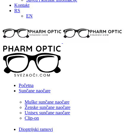
Kontakt
RS
EN
Početna
Sunčane naočare
Muške sunčane naočare
Ženske sunčane naočare
Unisex sunčane naočare
Clip-on
Dioptrijski ramovi