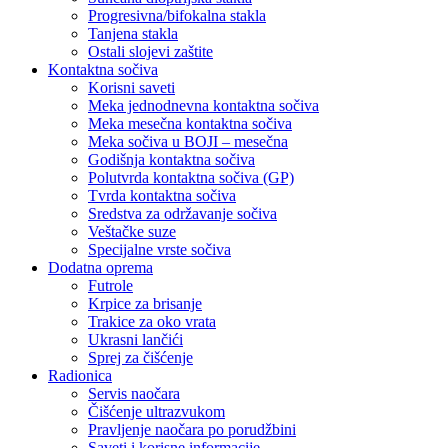
Progresivna/bifokalna stakla
Tanjena stakla
Ostali slojevi zaštite
Kontaktna sočiva
Korisni saveti
Meka jednodnevna kontaktna sočiva
Meka mesečna kontaktna sočiva
Meka sočiva u BOJI – mesečna
Godišnja kontaktna sočiva
Polutvrda kontaktna sočiva (GP)
Tvrda kontaktna sočiva
Sredstva za održavanje sočiva
Veštačke suze
Specijalne vrste sočiva
Dodatna oprema
Futrole
Krpice za brisanje
Trakice za oko vrata
Ukrasni lančići
Sprej za čišćenje
Radionica
Servis naočara
Čišćenje ultrazvukom
Pravljenje naočara po porudžbini
Saveti i korisne informacije