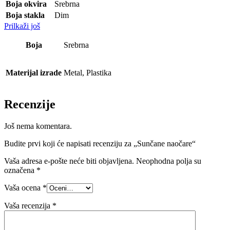
Boja okvira
Srebrna
Boja stakla
Dim
Prilkaži još
Boja
Srebrna
Materijal izrade
Metal, Plastika
Recenzije
Još nema komentara.
Budite prvi koji će napisati recenziju za „Sunčane naočare“
Vaša adresa e-pošte neće biti objavljena.
Neophodna polja su
označena
*
Vaša ocena
*
Vaša recenzija
*