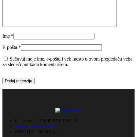
Ime
*
E-pošta
*
Sačuvaj moje ime, e-poštu i veb mesto u ovom pregledaču veba
za sledeći put kada komentarišem.
Pasterova 1, 11000 BEOGRAD
shop@svezaoci.com
(+381) 011 362 03 74