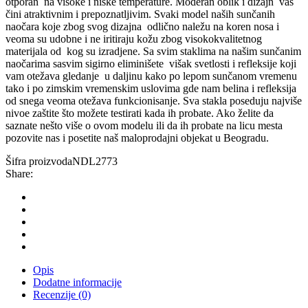
otporan
na visoke i niske temperature. Moderan oblik i dizajn
vas
čini atraktivnim i prepoznatljivim. Svaki model naših sunčanih
naočara koje zbog svog dizajna
odlično naležu na koren nosa i
veoma su udobne i ne iritiraju kožu zbog visokokvalitetnog
materijala od
kog su izradjene. Sa svim staklima na našim sunčanim
naočarima sasvim sigirno eliminišete
višak svetlosti i refleksije koji
vam otežava gledanje
u daljinu kako po lepom sunčanom vremenu
tako i po zimskim vremenskim uslovima gde nam belina i refleksija
od snega veoma otežava funkcionisanje. Sva stakla poseduju najviše
nivoe zaštite što možete testirati kada ih probate. Ako želite da
saznate nešto više o ovom modelu ili da ih probate na licu mesta
pozovite nas i posetite naš maloprodajni objekat u Beogradu.
Šifra proizvoda
NDL2773
Share:
Opis
Dodatne informacije
Recenzije (0)