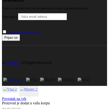
Prijavite se da biste bili u toku sa najnovijim vestima i specijalnim akcijama.
Email adresa:
Prihvatam opšte uslove sajta
©
Cyber.rs.
All Rights Reserved.
Povratak na vrh
Proizvod je dodat u vašu korpu