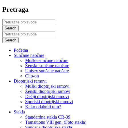
Pretraga
Početna
Sunčane naočare
Muške sunčane naočare
Ženske sunčane naočare
Unisex sunčane naočare
Clip-on
Dioptrijski ramovi
Muški dioptrijski ramovi
Ženski dioptrijski ramovi
Dečiji dioptrijski ramovi
Sportski dioptrijski ramovi
Kako odabrati ram?
Stakla
Standardna stakla CR-39
Transitions VIII gen. (Foto stakla)
Sunčana dioptrijska stakla