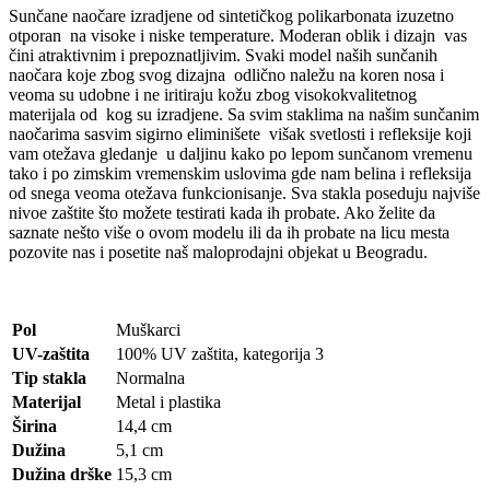
Sunčane naočare izradjene od sintetičkog polikarbonata izuzetno
otporan
na visoke i niske temperature. Moderan oblik i dizajn
vas
čini atraktivnim i prepoznatljivim. Svaki model naših sunčanih
naočara koje zbog svog dizajna
odlično naležu na koren nosa i
veoma su udobne i ne iritiraju kožu zbog visokokvalitetnog
materijala od
kog su izradjene. Sa svim staklima na našim sunčanim
naočarima sasvim sigirno eliminišete
višak svetlosti i refleksije koji
vam otežava gledanje
u daljinu kako po lepom sunčanom vremenu
tako i po zimskim vremenskim uslovima gde nam belina i refleksija
od snega veoma otežava funkcionisanje. Sva stakla poseduju najviše
nivoe zaštite što možete testirati kada ih probate. Ako želite da
saznate nešto više o ovom modelu ili da ih probate na licu mesta
pozovite nas i posetite naš maloprodajni objekat u Beogradu.
Pol
Muškarci
UV-zaštita
100% UV zaštita, kategorija 3
Tip stakla
Normalna
Materijal
Metal i plastika
Širina
14,4 cm
Dužina
5,1 cm
Dužina drške
15,3 cm