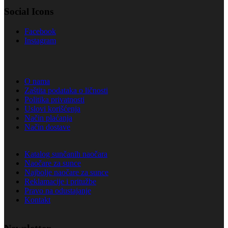
Social Icons
Facebook
Instagram
O nama
Zaštita podataka o ličnosti
Politika privatnosti
Uslovi korišćenja
Način plaćanja
Način dostave
Katalog sunčanih naočara
Naočare za sunce
Najbolje naočare za sunce
Reklamacije i pritužbe
Pravo na odustajanje
Kontakt
Newsletter