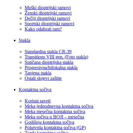
Muški dioptrijski ramovi
Ženski dioptrijski ramovi
Dečiji dioptrijski ramovi
Sportski dioptrijski ramovi
Kako odabrati ram?
Stakla
Standardna stakla CR-39
Transitions VIII gen. (Foto stakla)
Sunčana dioptrijska stakla
Progresivna/bifokalna stakla
Tanjena stakla
Ostali slojevi zaštite
Kontaktna sočiva
Korisni saveti
Meka jednodnevna kontaktna sočiva
Meka mesečna kontaktna sočiva
Meka sočiva u BOJI – mesečna
Godišnja kontaktna sočiva
Polutvrda kontaktna sočiva (GP)
Tvrda kontaktna sočiva