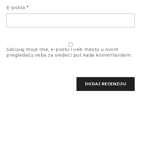
E-pošta
*
Boja stakla
Braon
Sačuvaj moje ime, e-poštu i veb mesto u ovom
pregledaču veba za sledeći put kada komentarišem.