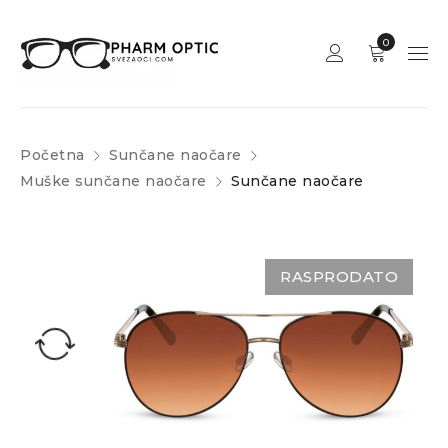
0
Početna
Sunčane naočare
Muške sunčane naočare
Sunčane naočare
RASPRODATO