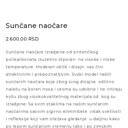
Sunčane naočare
2.600,00
RSD
Sunčane naočare izradjene od sintetičkog
polikarbonata izuzetno otporan
na visoke i niske
temperature. Moderan oblik i dizajn
vas čini
atraktivnim i prepoznatljivim. Svaki model naših
sunčanih naočara koje zbog svog dizajna
odlično
naležu na koren nosa i veoma su udobne i ne iritiraju
kožu zbog visokokvalitetnog materijala od
kog su
izradjene. Sa svim staklima na našim sunčanim
naočarima sasvim sigirno eliminišete
višak svetlosti
i refleksije koji vam otežava gledanje
u daljinu kako
po lepom sunčanom vremenu tako i po zimskim