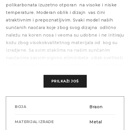
polikarbonata izuzetno otporan
na visoke i niske
temperature. Moderan oblik i dizajn
vas čini
atraktivnim i prepoznatljivim. Svaki model naših
sunčanih naočara koje zbog svog dizajna
odlično
naležu na koren nosa i veoma su udobne i ne iritiraju
kožu zbog visokokvalitetnog materijala od
kog su
izradjene. Sa svim staklima na našim sunčanim
naočarima sasvim sigirno eliminišete
višak svetlosti
i refleksije koji vam otežava gledanje
u daljinu kako
po lepom sunčanom vremenu tako i po zimskim
vremenskim uslovima gde nam belina i refleksija od
PRILKAŽI JOŠ
snega veoma otežava funkcionisanje. Sva stakla
poseduju najviše nivoe zaštite što možete testirati
kada ih probate. Ako želite da saznate nešto više o
Braon
BOJA
ovom modelu ili da ih probate na licu mesta pozovite
nas i posetite naš maloprodajni objekat u Beogradu.
Metal
MATERIJAL IZRADE