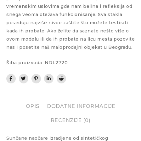
vremenskim uslovima gde nam belina i refleksija od
snega veoma otežava funkcionisanje. Sva stakla
poseduju najviše nivoe zaštite što možete testirati
kada ih probate. Ako želite da saznate nešto više o
ovom modelu ili da ih probate na licu mesta pozovite
nas i posetite naš maloprodajni objekat u Beogradu.
Šifra proizvoda
NDL2720
OPIS
DODATNE INFORMACIJE
RECENZIJE (0)
Sunčane naočare izradjene od sintetičkog