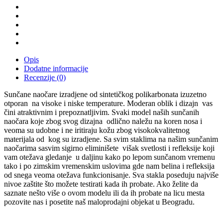
Opis
Dodatne informacije
Recenzije (0)
Sunčane naočare izradjene od sintetičkog polikarbonata izuzetno
otporan
na visoke i niske temperature. Moderan oblik i dizajn
vas
čini atraktivnim i prepoznatljivim. Svaki model naših sunčanih
naočara koje zbog svog dizajna
odlično naležu na koren nosa i
veoma su udobne i ne iritiraju kožu zbog visokokvalitetnog
materijala od
kog su izradjene. Sa svim staklima na našim sunčanim
naočarima sasvim sigirno eliminišete
višak svetlosti i refleksije koji
vam otežava gledanje
u daljinu kako po lepom sunčanom vremenu
tako i po zimskim vremenskim uslovima gde nam belina i refleksija
od snega veoma otežava funkcionisanje. Sva stakla poseduju najviše
nivoe zaštite što možete testirati kada ih probate. Ako želite da
saznate nešto više o ovom modelu ili da ih probate na licu mesta
pozovite nas i posetite naš maloprodajni objekat u Beogradu.