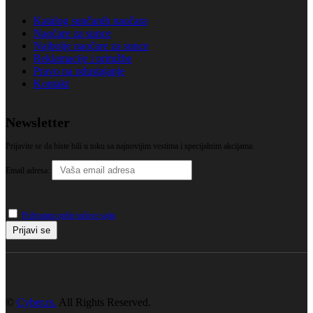
Katalog sunčanih naočara
Naočare za sunce
Najbolje naočare za sunce
Reklamacije i pritužbe
Pravo na odustajanje
Kontakt
Newsletter
Prijavite se da biste bili u toku sa najnovijim vestima i specijalnim akcijama.
Email adresa:
Prihvatam opšte uslove sajta
©
Cyber.rs.
All Rights Reserved.