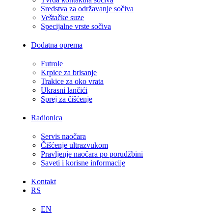
Sredstva za održavanje sočiva
Veštačke suze
Specijalne vrste sočiva
Dodatna oprema
Futrole
Krpice za brisanje
Trakice za oko vrata
Ukrasni lančići
Sprej za čišćenje
Radionica
Servis naočara
Čišćenje ultrazvukom
Pravljenje naočara po porudžbini
Saveti i korisne informacije
Kontakt
RS
EN