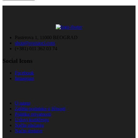
Pasterova 1, 11000 BEOGRAD
shop@svezaoci.com
(+381) 011 362 03 74
Social Icons
Facebook
Instagram
O nama
Zaštita podataka o ličnosti
Politika privatnosti
Uslovi korišćenja
Način plaćanja
Način dostave