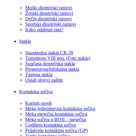
Muški dioptrijski ramovi
Ženski dioptrijski ramovi
Dečiji dioptrijski ramovi
Sportski dioptrijski ramovi
Kako odabrati ram?
Stakla
Standardna stakla CR-39
Transitions VIII gen. (Foto stakla)
Sunčana dioptrijska stakla
Progresivna/bifokalna stakla
Tanjena stakla
Ostali slojevi zaštite
Kontaktna sočiva
Korisni saveti
Meka jednodnevna kontaktna sočiva
Meka mesečna kontaktna sočiva
Meka sočiva u BOJI – mesečna
Godišnja kontaktna sočiva
Polutvrda kontaktna sočiva (GP)
Tvrda kontaktna sočiva