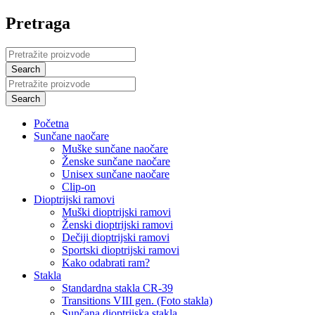
Pretraga
Početna
Sunčane naočare
Muške sunčane naočare
Ženske sunčane naočare
Unisex sunčane naočare
Clip-on
Dioptrijski ramovi
Muški dioptrijski ramovi
Ženski dioptrijski ramovi
Dečiji dioptrijski ramovi
Sportski dioptrijski ramovi
Kako odabrati ram?
Stakla
Standardna stakla CR-39
Transitions VIII gen. (Foto stakla)
Sunčana dioptrijska stakla