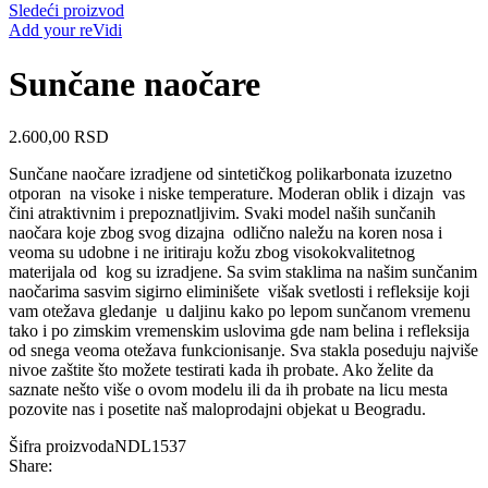
Sledeći proizvod
Add your reVidi
Sunčane naočare
2.600,00
RSD
Sunčane naočare izradjene od sintetičkog polikarbonata izuzetno
otporan
na visoke i niske temperature. Moderan oblik i dizajn
vas
čini atraktivnim i prepoznatljivim. Svaki model naših sunčanih
naočara koje zbog svog dizajna
odlično naležu na koren nosa i
veoma su udobne i ne iritiraju kožu zbog visokokvalitetnog
materijala od
kog su izradjene. Sa svim staklima na našim sunčanim
naočarima sasvim sigirno eliminišete
višak svetlosti i refleksije koji
vam otežava gledanje
u daljinu kako po lepom sunčanom vremenu
tako i po zimskim vremenskim uslovima gde nam belina i refleksija
od snega veoma otežava funkcionisanje. Sva stakla poseduju najviše
nivoe zaštite što možete testirati kada ih probate. Ako želite da
saznate nešto više o ovom modelu ili da ih probate na licu mesta
pozovite nas i posetite naš maloprodajni objekat u Beogradu.
Šifra proizvoda
NDL1537
Share: