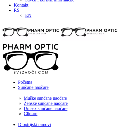
Kontakt
RS
EN
Početna
Sunčane naočare
Muške sunčane naočare
Ženske sunčane naočare
Unisex sunčane naočare
Clip-on
Dioptrijski ramovi