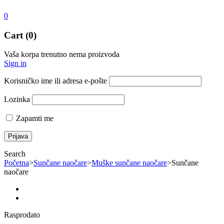
0
Cart (0)
Vaša korpa trenutno nema proizvoda
Sign in
Korisničko ime ili adresa e-pošte
Lozinka
Zapamti me
Search
Početna
>
Sunčane naočare
>
Muške sunčane naočare
>
Sunčane
naočare
Rasprodato