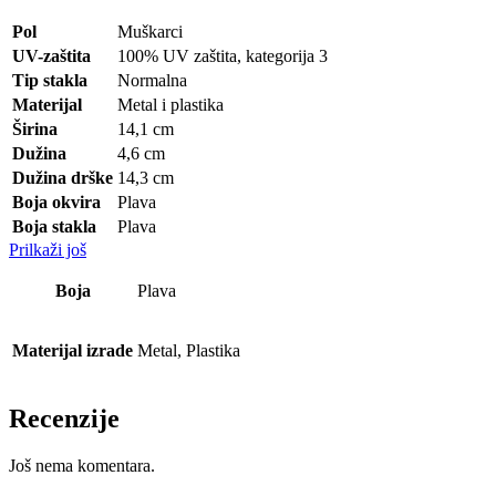
Pol
Muškarci
UV-zaštita
100% UV zaštita, kategorija 3
Tip stakla
Normalna
Materijal
Metal i plastika
Širina
14,1 cm
Dužina
4,6 cm
Dužina drške
14,3 cm
Boja okvira
Plava
Boja stakla
Plava
Prilkaži još
Boja
Plava
Materijal izrade
Metal, Plastika
Recenzije
Još nema komentara.