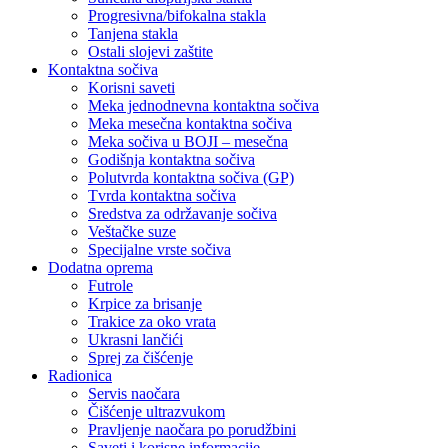
Progresivna/bifokalna stakla
Tanjena stakla
Ostali slojevi zaštite
Kontaktna sočiva
Korisni saveti
Meka jednodnevna kontaktna sočiva
Meka mesečna kontaktna sočiva
Meka sočiva u BOJI – mesečna
Godišnja kontaktna sočiva
Polutvrda kontaktna sočiva (GP)
Tvrda kontaktna sočiva
Sredstva za održavanje sočiva
Veštačke suze
Specijalne vrste sočiva
Dodatna oprema
Futrole
Krpice za brisanje
Trakice za oko vrata
Ukrasni lančići
Sprej za čišćenje
Radionica
Servis naočara
Čišćenje ultrazvukom
Pravljenje naočara po porudžbini
Saveti i korisne informacije