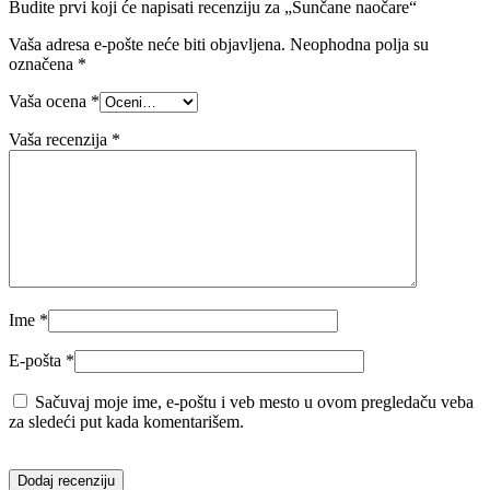
Budite prvi koji će napisati recenziju za „Sunčane naočare“
Vaša adresa e-pošte neće biti objavljena.
Neophodna polja su
označena
*
Vaša ocena
*
Vaša recenzija
*
Ime
*
E-pošta
*
Sačuvaj moje ime, e-poštu i veb mesto u ovom pregledaču veba
za sledeći put kada komentarišem.