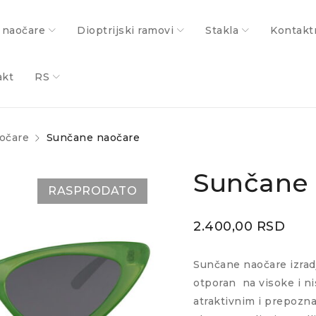
 naočare
Dioptrijski ramovi
Stakla
Kontakt
akt
RS
očare
Sunčane naočare
Sunčane
RASPRODATO
2.400,00
RSD
Sunčane naočare izrad
otporan
na visoke i n
atraktivnim i prepozna