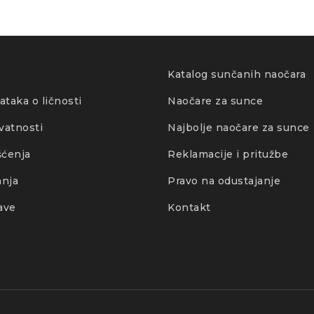
eciklirani poliester
cm
Katalog sunčanih naočara
m
ataka o ličnosti
Naočare za sunce
ivatnosti
Najbolje naočare za sunce
šćenja
Reklamacije i pritužbe
a
anja
Pravo na odustajanje
ave
Kontakt