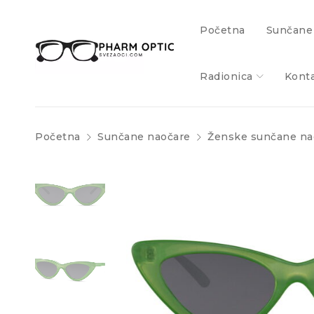
Početna
Sunčane
Radionica
Kont
Početna
Sunčane naočare
Ženske sunčane na