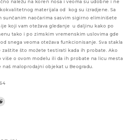
ično naležu na koren nosa i veoma su udobne i ne
okokvalitetnog materijala od
kog su izradjene. Sa
m sunčanim naočarima sasvim sigirno eliminišete
ksije koji vam otežava gledanje
u daljinu kako po
nu tako i po zimskim vremenskim uslovima gde
a od snega veoma otežava funkcionisanje. Sva stakla
 zaštite što možete testirati kada ih probate. Ako
o više o ovom modelu ili da ih probate na licu mesta
e naš maloprodajni objekat u Beogradu.
64