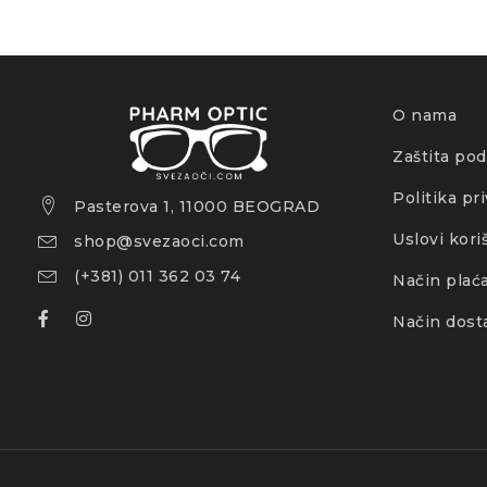
Materijal
100% r
Širina
14,7 
O nama
Dužina
4,1 c
Zaštita pod
Dužina drške
Politika pr
15 cm
Pasterova 1, 11000 BEOGRAD
Uslovi kori
shop@svezaoci.com
Boja okvira
Zelen
(+381) 011 362 03 74
Način plać
Boja stakla
Crna
Način dost