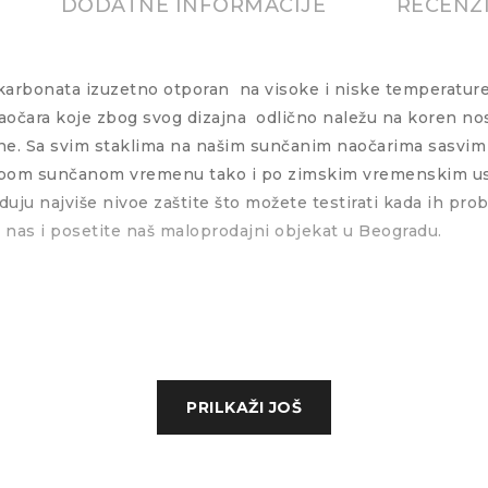
DODATNE INFORMACIJE
RECENZI
ikarbonata izuzetno otporan
na visoke i niske temperature
aočara koje zbog svog dizajna
odlično naležu na koren nos
ene. Sa svim staklima na našim sunčanim naočarima sasvim 
lepom sunčanom vremenu tako i po zimskim vremenskim usl
uju najviše nivoe zaštite što možete testirati kada ih pro
e nas i posetite naš maloprodajni objekat u Beogradu.
PRILKAŽI JOŠ
V zaštita, kategorija 3
lna, 100% reciklirani poliester