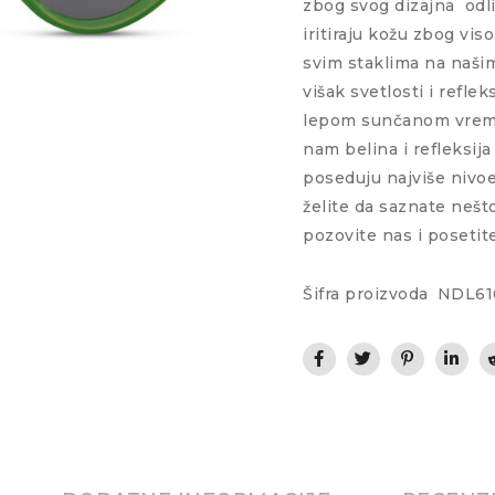
zbog svog dizajna
odl
iritiraju kožu zbog vis
svim staklima na naši
višak svetlosti i refle
lepom sunčanom vreme
nam belina i refleksij
poseduju najviše nivoe
želite da saznate nešt
pozovite nas i posetit
Šifra proizvoda
NDL61