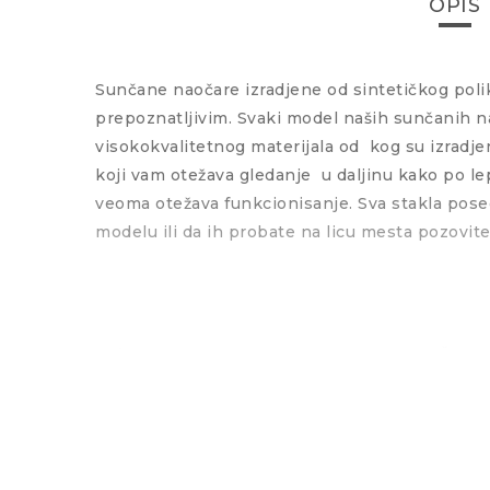
OPIS
Sunčane naočare izradjene od sintetičkog pol
prepoznatljivim. Svaki model naših sunčanih n
visokokvalitetnog materijala od
kog su izradj
koji vam otežava gledanje
u daljinu kako po 
veoma otežava funkcionisanje. Sva stakla posed
modelu ili da ih probate na licu mesta pozovit
Pol
Žene
UV-zaštita
100% U
Tip stakla
Norma