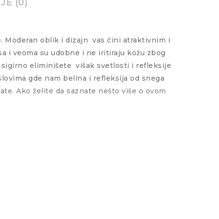
JE (0)
. Moderan oblik i dizajn
vas čini atraktivnim i
a i veoma su udobne i ne iritiraju kožu zbog
sigirno eliminišete
višak svetlosti i refleksije
ovima gde nam belina i refleksija od snega
bate. Ako želite da saznate nešto više o ovom