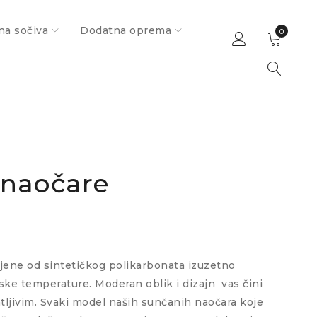
na sočiva
Dodatna oprema
0
 naočare
jene od sintetičkog polikarbonata izuzetno
iske temperature. Moderan oblik i dizajn
vas čini
tljivim. Svaki model naših sunčanih naočara koje