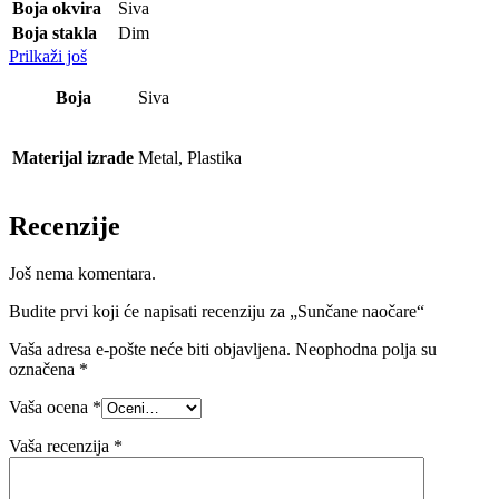
Boja okvira
Siva
Boja stakla
Dim
Prilkaži još
Boja
Siva
Materijal izrade
Metal, Plastika
Recenzije
Još nema komentara.
Budite prvi koji će napisati recenziju za „Sunčane naočare“
Vaša adresa e-pošte neće biti objavljena.
Neophodna polja su
označena
*
Vaša ocena
*
Vaša recenzija
*