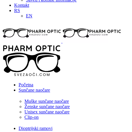
Kontakt
RS
EN
Početna
Sunčane naočare
Muške sunčane naočare
Ženske sunčane naočare
Unisex sunčane naočare
Clip-on
Dioptrijski ramovi