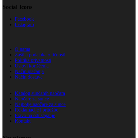
Social Icons
Facebook
Instagram
O nama
Zaštita podataka o ličnosti
Politika privatnosti
Uslovi korišćenja
Način plaćanja
Način dostave
Katalog sunčanih naočara
Naočare za sunce
Najbolje naočare za sunce
Reklamacije i pritužbe
Pravo na odustajanje
Kontakt
Newsletter