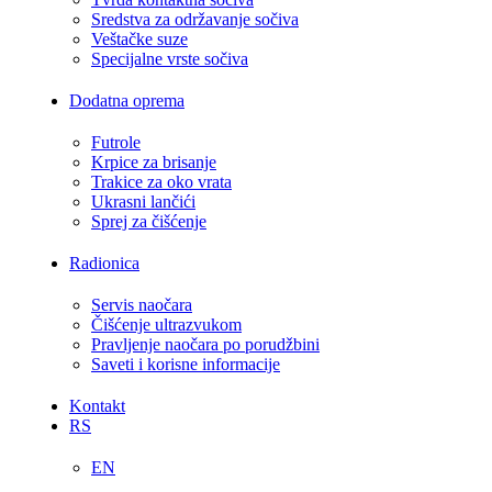
Sredstva za održavanje sočiva
Veštačke suze
Specijalne vrste sočiva
Dodatna oprema
Futrole
Krpice za brisanje
Trakice za oko vrata
Ukrasni lančići
Sprej za čišćenje
Radionica
Servis naočara
Čišćenje ultrazvukom
Pravljenje naočara po porudžbini
Saveti i korisne informacije
Kontakt
RS
EN