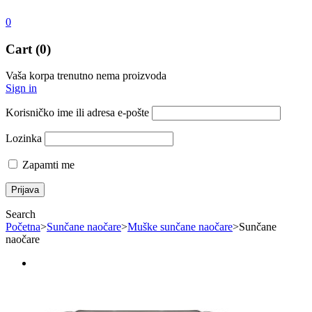
0
Cart (0)
Vaša korpa trenutno nema proizvoda
Sign in
Korisničko ime ili adresa e-pošte
Lozinka
Zapamti me
Search
Početna
>
Sunčane naočare
>
Muške sunčane naočare
>
Sunčane
naočare