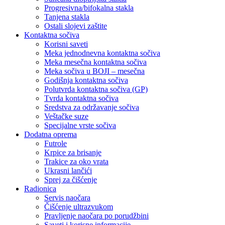
Progresivna/bifokalna stakla
Tanjena stakla
Ostali slojevi zaštite
Kontaktna sočiva
Korisni saveti
Meka jednodnevna kontaktna sočiva
Meka mesečna kontaktna sočiva
Meka sočiva u BOJI – mesečna
Godišnja kontaktna sočiva
Polutvrda kontaktna sočiva (GP)
Tvrda kontaktna sočiva
Sredstva za održavanje sočiva
Veštačke suze
Specijalne vrste sočiva
Dodatna oprema
Futrole
Krpice za brisanje
Trakice za oko vrata
Ukrasni lančići
Sprej za čišćenje
Radionica
Servis naočara
Čišćenje ultrazvukom
Pravljenje naočara po porudžbini
Saveti i korisne informacije