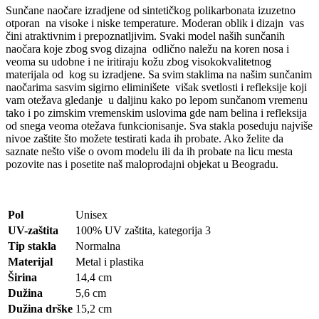
Sunčane naočare izradjene od sintetičkog polikarbonata izuzetno
otporan
na visoke i niske temperature. Moderan oblik i dizajn
vas
čini atraktivnim i prepoznatljivim. Svaki model naših sunčanih
naočara koje zbog svog dizajna
odlično naležu na koren nosa i
veoma su udobne i ne iritiraju kožu zbog visokokvalitetnog
materijala od
kog su izradjene. Sa svim staklima na našim sunčanim
naočarima sasvim sigirno eliminišete
višak svetlosti i refleksije koji
vam otežava gledanje
u daljinu kako po lepom sunčanom vremenu
tako i po zimskim vremenskim uslovima gde nam belina i refleksija
od snega veoma otežava funkcionisanje. Sva stakla poseduju najviše
nivoe zaštite što možete testirati kada ih probate. Ako želite da
saznate nešto više o ovom modelu ili da ih probate na licu mesta
pozovite nas i posetite naš maloprodajni objekat u Beogradu.
Pol
Unisex
UV-zaštita
100% UV zaštita, kategorija 3
Tip stakla
Normalna
Materijal
Metal i plastika
Širina
14,4 cm
Dužina
5,6 cm
Dužina drške
15,2 cm