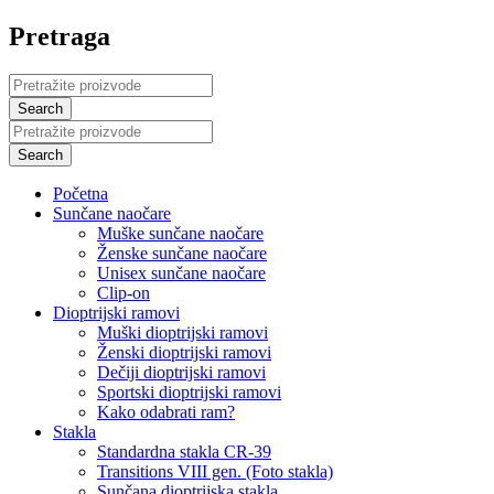
Pretraga
Početna
Sunčane naočare
Muške sunčane naočare
Ženske sunčane naočare
Unisex sunčane naočare
Clip-on
Dioptrijski ramovi
Muški dioptrijski ramovi
Ženski dioptrijski ramovi
Dečiji dioptrijski ramovi
Sportski dioptrijski ramovi
Kako odabrati ram?
Stakla
Standardna stakla CR-39
Transitions VIII gen. (Foto stakla)
Sunčana dioptrijska stakla