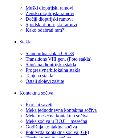
Muški dioptrijski ramovi
Ženski dioptrijski ramovi
Dečiji dioptrijski ramovi
Sportski dioptrijski ramovi
Kako odabrati ram?
Stakla
Standardna stakla CR-39
Transitions VIII gen. (Foto stakla)
Sunčana dioptrijska stakla
Progresivna/bifokalna stakla
Tanjena stakla
Ostali slojevi zaštite
Kontaktna sočiva
Korisni saveti
Meka jednodnevna kontaktna sočiva
Meka mesečna kontaktna sočiva
Meka sočiva u BOJI – mesečna
Godišnja kontaktna sočiva
Polutvrda kontaktna sočiva (GP)
Tvrda kontaktna sočiva