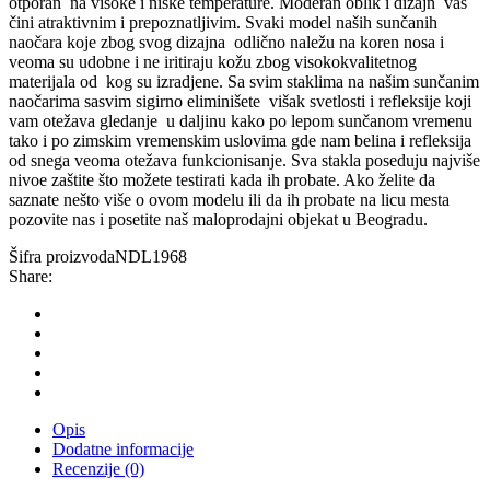
otporan
na visoke i niske temperature. Moderan oblik i dizajn
vas
čini atraktivnim i prepoznatljivim. Svaki model naših sunčanih
naočara koje zbog svog dizajna
odlično naležu na koren nosa i
veoma su udobne i ne iritiraju kožu zbog visokokvalitetnog
materijala od
kog su izradjene. Sa svim staklima na našim sunčanim
naočarima sasvim sigirno eliminišete
višak svetlosti i refleksije koji
vam otežava gledanje
u daljinu kako po lepom sunčanom vremenu
tako i po zimskim vremenskim uslovima gde nam belina i refleksija
od snega veoma otežava funkcionisanje. Sva stakla poseduju najviše
nivoe zaštite što možete testirati kada ih probate. Ako želite da
saznate nešto više o ovom modelu ili da ih probate na licu mesta
pozovite nas i posetite naš maloprodajni objekat u Beogradu.
Šifra proizvoda
NDL1968
Share:
Opis
Dodatne informacije
Recenzije (0)