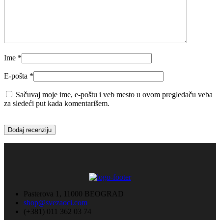
Ime
*
E-pošta
*
Sačuvaj moje ime, e-poštu i veb mesto u ovom pregledaču veba
za sledeći put kada komentarišem.
Pasterova 1, 11000 BEOGRAD
shop@svezaoci.com
(+381) 011 362 03 74