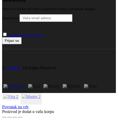
Prijavite se da biste bili u toku sa najnovijim vestima i specijalnim akcijama.
Email adresa:
Prihvatam opšte uslove sajta
©
Cyber.rs.
All Rights Reserved.
Povratak na vrh
Proizvod je dodat u vašu korpu