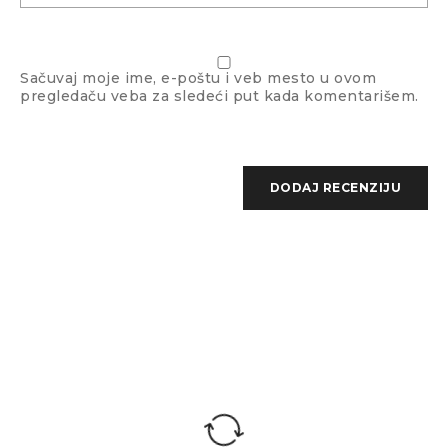
Sačuvaj moje ime, e-poštu i veb mesto u ovom
pregledaču veba za sledeći put kada komentarišem.