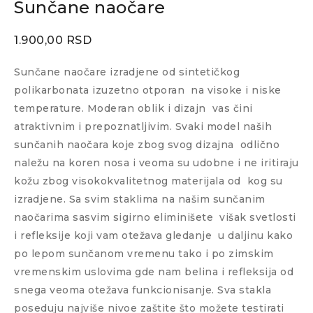
Sunčane naočare
1.900,00
RSD
Sunčane naočare izradjene od sintetičkog
polikarbonata izuzetno otporan
na visoke i niske
temperature. Moderan oblik i dizajn
vas čini
atraktivnim i prepoznatljivim. Svaki model naših
sunčanih naočara koje zbog svog dizajna
odlično
naležu na koren nosa i veoma su udobne i ne iritiraju
kožu zbog visokokvalitetnog materijala od
kog su
izradjene. Sa svim staklima na našim sunčanim
naočarima sasvim sigirno eliminišete
višak svetlosti
i refleksije koji vam otežava gledanje
u daljinu kako
po lepom sunčanom vremenu tako i po zimskim
vremenskim uslovima gde nam belina i refleksija od
snega veoma otežava funkcionisanje. Sva stakla
poseduju najviše nivoe zaštite što možete testirati