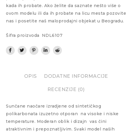
kada ih probate. Ako želite da saznate nešto više o
ovom modelu ili da ih probate na licu mesta pozovite
nas i posetite naš maloprodajni objekat u Beogradu.
Šifra proizvoda
NDL6107
OPIS
DODATNE INFORMACIJE
RECENZIJE (0)
Sunčane naočare izradjene od sintetičkog
polikarbonata izuzetno otporan
na visoke i niske
temperature. Moderan oblik i dizajn
vas čini
atraktivnim i prepoznatljivim. Svaki model naših