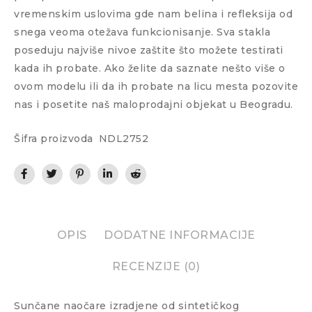
vremenskim uslovima gde nam belina i refleksija od
snega veoma otežava funkcionisanje. Sva stakla
poseduju najviše nivoe zaštite što možete testirati
kada ih probate. Ako želite da saznate nešto više o
ovom modelu ili da ih probate na licu mesta pozovite
nas i posetite naš maloprodajni objekat u Beogradu.
Šifra proizvoda
NDL2752
OPIS
DODATNE INFORMACIJE
RECENZIJE (0)
Sunčane naočare izradjene od sintetičkog