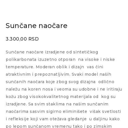
Sunčane naočare
3.300,00
RSD
Sunčane naočare izradjene od sintetičkog
polikarbonata izuzetno otporan
na visoke i niske
temperature. Moderan oblik i dizajn
vas čini
atraktivnim i prepoznatljivim. Svaki model naših
sunčanih naočara koje zbog svog dizajna
odlično
naležu na koren nosa i veoma su udobne i ne iritiraju
kožu zbog visokokvalitetnog materijala od
kog su
izradjene. Sa svim staklima na našim sunčanim
naočarima sasvim sigirno eliminišete
višak svetlosti
i refleksije koji vam otežava gledanje
u daljinu kako
po lepom sunčanom vremenu tako i po zimskim