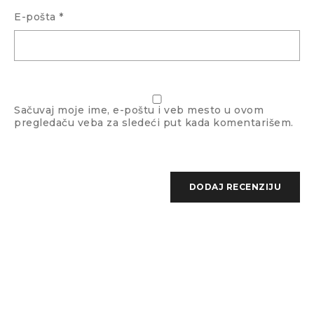
E-pošta
*
Boja stakla
Braon
Sačuvaj moje ime, e-poštu i veb mesto u ovom
pregledaču veba za sledeći put kada komentarišem.