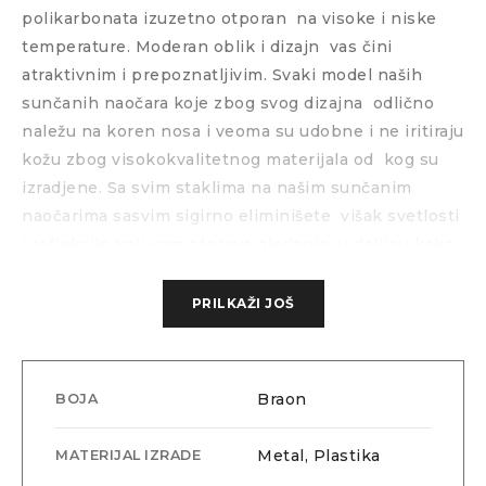
polikarbonata izuzetno otporan
na visoke i niske
temperature. Moderan oblik i dizajn
vas čini
atraktivnim i prepoznatljivim. Svaki model naših
sunčanih naočara koje zbog svog dizajna
odlično
naležu na koren nosa i veoma su udobne i ne iritiraju
kožu zbog visokokvalitetnog materijala od
kog su
izradjene. Sa svim staklima na našim sunčanim
naočarima sasvim sigirno eliminišete
višak svetlosti
i refleksije koji vam otežava gledanje
u daljinu kako
po lepom sunčanom vremenu tako i po zimskim
vremenskim uslovima gde nam belina i refleksija od
PRILKAŽI JOŠ
snega veoma otežava funkcionisanje. Sva stakla
poseduju najviše nivoe zaštite što možete testirati
kada ih probate. Ako želite da saznate nešto više o
Braon
BOJA
ovom modelu ili da ih probate na licu mesta pozovite
nas i posetite naš maloprodajni objekat u Beogradu.
Metal, Plastika
MATERIJAL IZRADE