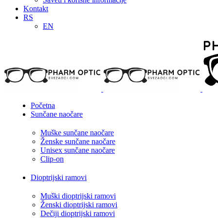
Kontakt
RS
EN
Početna
Sunčane naočare
Muške sunčane naočare
Ženske sunčane naočare
Unisex sunčane naočare
Clip-on
Dioptrijski ramovi
Muški dioptrijski ramovi
Ženski dioptrijski ramovi
Dečiji dioptrijski ramovi