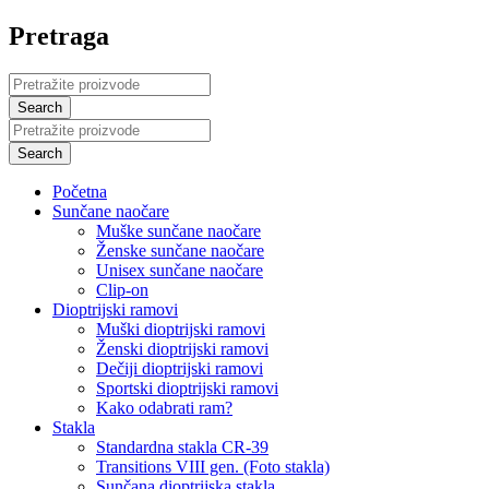
Pretraga
Početna
Sunčane naočare
Muške sunčane naočare
Ženske sunčane naočare
Unisex sunčane naočare
Clip-on
Dioptrijski ramovi
Muški dioptrijski ramovi
Ženski dioptrijski ramovi
Dečiji dioptrijski ramovi
Sportski dioptrijski ramovi
Kako odabrati ram?
Stakla
Standardna stakla CR-39
Transitions VIII gen. (Foto stakla)
Sunčana dioptrijska stakla