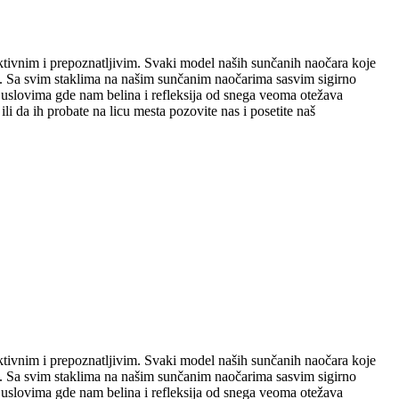
aktivnim i prepoznatljivim. Svaki model naših sunčanih naočara koje
e. Sa svim staklima na našim sunčanim naočarima sasvim sigirno
slovima gde nam belina i refleksija od snega veoma otežava
li da ih probate na licu mesta pozovite nas i posetite naš
aktivnim i prepoznatljivim. Svaki model naših sunčanih naočara koje
e. Sa svim staklima na našim sunčanim naočarima sasvim sigirno
slovima gde nam belina i refleksija od snega veoma otežava