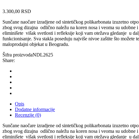
3.300,00
RSD
Sunčane naočare izradjene od sintetičkog polikarbonata izuzetno otpo
zbog svog dizajna
odlično naležu na koren nosa i veoma su udobne i n
eliminišete
višak svetlosti i refleksije koji vam otežava gledanje
u da
funkcionisanje. Sva stakla poseduju najviše nivoe zaštite što možete te
maloprodajni objekat u Beogradu.
Šifra proizvoda
NDL2625
Share:
Opis
Dodatne informacije
Recenzije (0)
Sunčane naočare izradjene od sintetičkog polikarbonata izuzetno otpo
zbog svog dizajna
odlično naležu na koren nosa i veoma su udobne i n
eliminišete
višak svetlosti i refleksije koji vam otežava gledanje
u da