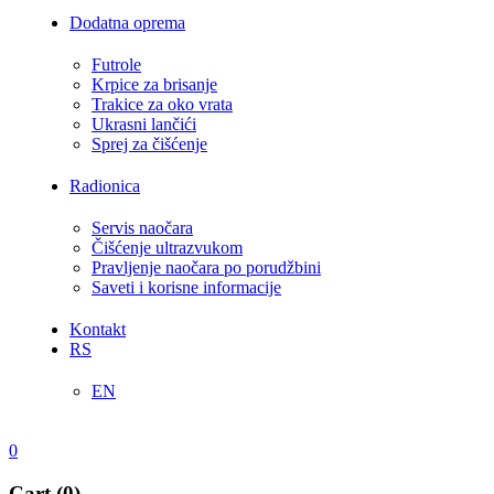
Dodatna oprema
Futrole
Krpice za brisanje
Trakice za oko vrata
Ukrasni lančići
Sprej za čišćenje
Radionica
Servis naočara
Čišćenje ultrazvukom
Pravljenje naočara po porudžbini
Saveti i korisne informacije
Kontakt
RS
EN
0
Cart (0)