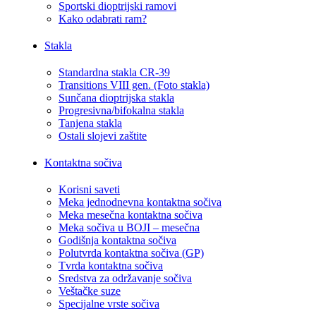
Sportski dioptrijski ramovi
Kako odabrati ram?
Stakla
Standardna stakla CR-39
Transitions VIII gen. (Foto stakla)
Sunčana dioptrijska stakla
Progresivna/bifokalna stakla
Tanjena stakla
Ostali slojevi zaštite
Kontaktna sočiva
Korisni saveti
Meka jednodnevna kontaktna sočiva
Meka mesečna kontaktna sočiva
Meka sočiva u BOJI – mesečna
Godišnja kontaktna sočiva
Polutvrda kontaktna sočiva (GP)
Tvrda kontaktna sočiva
Sredstva za održavanje sočiva
Veštačke suze
Specijalne vrste sočiva