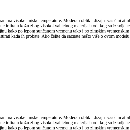
ran
na visoke i niske temperature. Moderan oblik i dizajn
vas čini atr
e iritiraju kožu zbog visokokvalitetnog materijala od
kog su izradjen
ljinu kako po lepom sunčanom vremenu tako i po zimskim vremenskim u
stirati kada ih probate. Ako želite da saznate nešto više o ovom modelu i
ran
na visoke i niske temperature. Moderan oblik i dizajn
vas čini atr
e iritiraju kožu zbog visokokvalitetnog materijala od
kog su izradjen
ljinu kako po lepom sunčanom vremenu tako i po zimskim vremenskim u