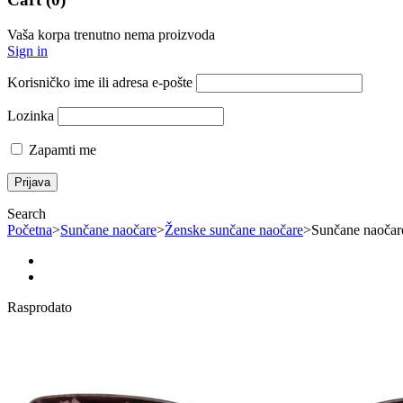
Vaša korpa trenutno nema proizvoda
Sign in
Korisničko ime ili adresa e-pošte
Lozinka
Zapamti me
Search
Početna
>
Sunčane naočare
>
Ženske sunčane naočare
>
Sunčane naočar
Rasprodato