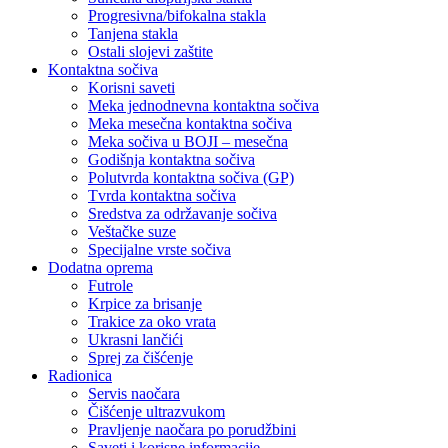
Progresivna/bifokalna stakla
Tanjena stakla
Ostali slojevi zaštite
Kontaktna sočiva
Korisni saveti
Meka jednodnevna kontaktna sočiva
Meka mesečna kontaktna sočiva
Meka sočiva u BOJI – mesečna
Godišnja kontaktna sočiva
Polutvrda kontaktna sočiva (GP)
Tvrda kontaktna sočiva
Sredstva za održavanje sočiva
Veštačke suze
Specijalne vrste sočiva
Dodatna oprema
Futrole
Krpice za brisanje
Trakice za oko vrata
Ukrasni lančići
Sprej za čišćenje
Radionica
Servis naočara
Čišćenje ultrazvukom
Pravljenje naočara po porudžbini
Saveti i korisne informacije