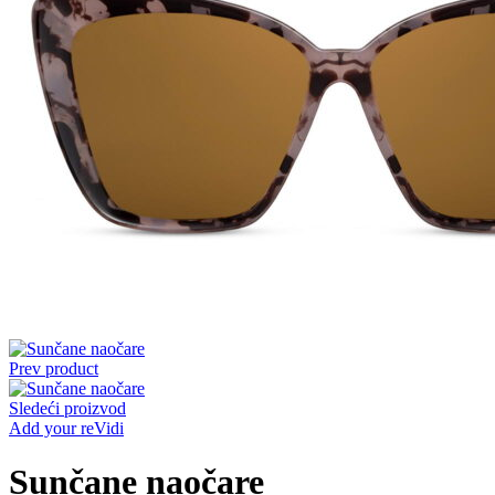
Prev product
Sledeći proizvod
Add your reVidi
Sunčane naočare