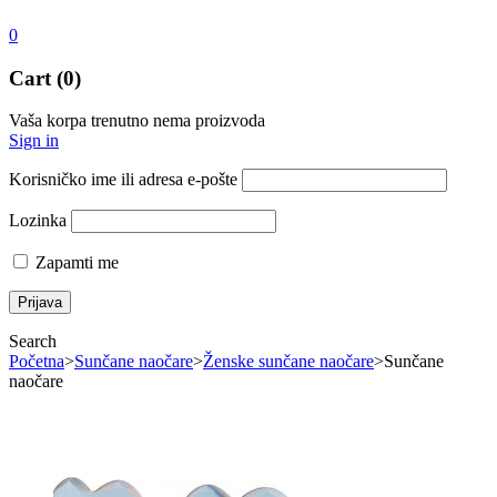
0
Cart (0)
Vaša korpa trenutno nema proizvoda
Sign in
Korisničko ime ili adresa e-pošte
Lozinka
Zapamti me
Search
Početna
>
Sunčane naočare
>
Ženske sunčane naočare
>
Sunčane
naočare