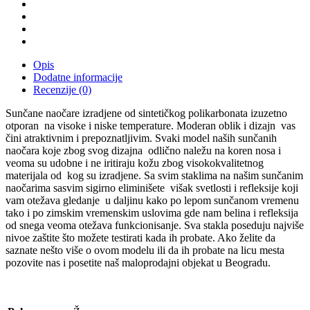
Opis
Dodatne informacije
Recenzije (0)
Sunčane naočare izradjene od sintetičkog polikarbonata izuzetno
otporan
na visoke i niske temperature. Moderan oblik i dizajn
vas
čini atraktivnim i prepoznatljivim. Svaki model naših sunčanih
naočara koje zbog svog dizajna
odlično naležu na koren nosa i
veoma su udobne i ne iritiraju kožu zbog visokokvalitetnog
materijala od
kog su izradjene. Sa svim staklima na našim sunčanim
naočarima sasvim sigirno eliminišete
višak svetlosti i refleksije koji
vam otežava gledanje
u daljinu kako po lepom sunčanom vremenu
tako i po zimskim vremenskim uslovima gde nam belina i refleksija
od snega veoma otežava funkcionisanje. Sva stakla poseduju najviše
nivoe zaštite što možete testirati kada ih probate. Ako želite da
saznate nešto više o ovom modelu ili da ih probate na licu mesta
pozovite nas i posetite naš maloprodajni objekat u Beogradu.