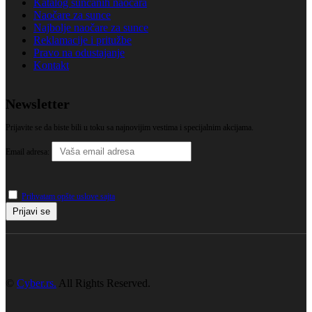
Katalog sunčanih naočara
Naočare za sunce
Najbolje naočare za sunce
Reklamacije i pritužbe
Pravo na odustajanje
Kontakt
Newsletter
Prijavite se da biste bili u toku sa najnovijim vestima i specijalnim akcijama.
Email adresa:
Prihvatam opšte uslove sajta
©
Cyber.rs.
All Rights Reserved.