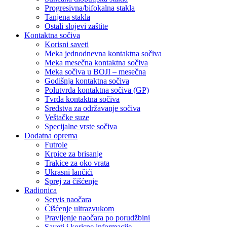
Progresivna/bifokalna stakla
Tanjena stakla
Ostali slojevi zaštite
Kontaktna sočiva
Korisni saveti
Meka jednodnevna kontaktna sočiva
Meka mesečna kontaktna sočiva
Meka sočiva u BOJI – mesečna
Godišnja kontaktna sočiva
Polutvrda kontaktna sočiva (GP)
Tvrda kontaktna sočiva
Sredstva za održavanje sočiva
Veštačke suze
Specijalne vrste sočiva
Dodatna oprema
Futrole
Krpice za brisanje
Trakice za oko vrata
Ukrasni lančići
Sprej za čišćenje
Radionica
Servis naočara
Čišćenje ultrazvukom
Pravljenje naočara po porudžbini
Saveti i korisne informacije