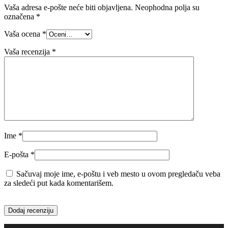
Vaša adresa e-pošte neće biti objavljena.
Neophodna polja su
označena
*
Vaša ocena
*
Vaša recenzija
*
Ime
*
E-pošta
*
Sačuvaj moje ime, e-poštu i veb mesto u ovom pregledaču veba
za sledeći put kada komentarišem.