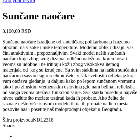
Add your reVidi
Sunčane naočare
3.100,00
RSD
Sunčane naočare izradjene od sintetičkog polikarbonata izuzetno
otporan
na visoke i niske temperature. Moderan oblik i dizajn
vas
čini atraktivnim i prepoznatljivim. Svaki model naših sunčanih
naočara koje zbog svog dizajna
odlično naležu na koren nosa i
veoma su udobne i ne iritiraju kožu zbog visokokvalitetnog
materijala od
kog su izradjene. Sa svim staklima na našim sunčanim
naočarima sasvim sigirno eliminišete
višak svetlosti i refleksije koji
vam otežava gledanje
u daljinu kako po lepom sunčanom vremenu
tako i po zimskim vremenskim uslovima gde nam belina i refleksija
od snega veoma otežava funkcionisanje. Sva stakla poseduju najviše
nivoe zaštite što možete testirati kada ih probate. Ako želite da
saznate nešto više o ovom modelu ili da ih probate na licu mesta
pozovite nas i posetite naš maloprodajni objekat u Beogradu.
Šifra proizvoda
NDL2318
Share: