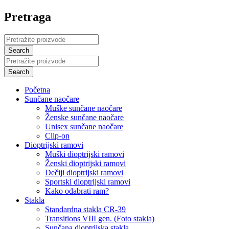
Pretraga
Početna
Sunčane naočare
Muške sunčane naočare
Ženske sunčane naočare
Unisex sunčane naočare
Clip-on
Dioptrijski ramovi
Muški dioptrijski ramovi
Ženski dioptrijski ramovi
Dečiji dioptrijski ramovi
Sportski dioptrijski ramovi
Kako odabrati ram?
Stakla
Standardna stakla CR-39
Transitions VIII gen. (Foto stakla)
Sunčana dioptrijska stakla