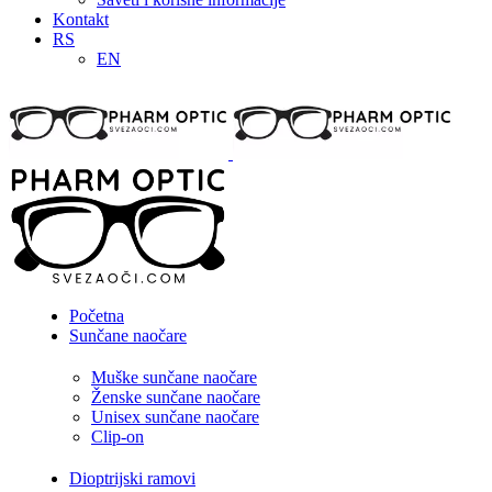
Kontakt
RS
EN
Početna
Sunčane naočare
Muške sunčane naočare
Ženske sunčane naočare
Unisex sunčane naočare
Clip-on
Dioptrijski ramovi