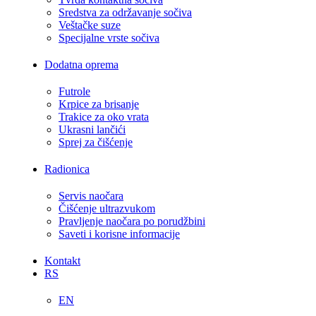
Sredstva za održavanje sočiva
Veštačke suze
Specijalne vrste sočiva
Dodatna oprema
Futrole
Krpice za brisanje
Trakice za oko vrata
Ukrasni lančići
Sprej za čišćenje
Radionica
Servis naočara
Čišćenje ultrazvukom
Pravljenje naočara po porudžbini
Saveti i korisne informacije
Kontakt
RS
EN