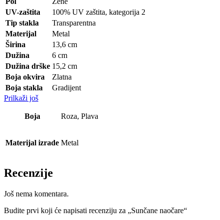
Pol
Žene
UV-zaštita
100% UV zaštita, kategorija 2
Tip stakla
Transparentna
Materijal
Metal
Širina
13,6 cm
Dužina
6 cm
Dužina drške
15,2 cm
Boja okvira
Zlatna
Boja stakla
Gradijent
Prilkaži još
Boja
Roza, Plava
Materijal izrade
Metal
Recenzije
Još nema komentara.
Budite prvi koji će napisati recenziju za „Sunčane naočare“