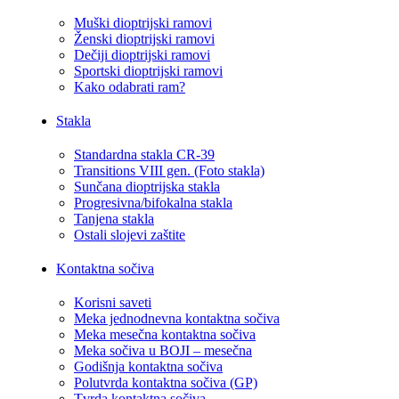
Muški dioptrijski ramovi
Ženski dioptrijski ramovi
Dečiji dioptrijski ramovi
Sportski dioptrijski ramovi
Kako odabrati ram?
Stakla
Standardna stakla CR-39
Transitions VIII gen. (Foto stakla)
Sunčana dioptrijska stakla
Progresivna/bifokalna stakla
Tanjena stakla
Ostali slojevi zaštite
Kontaktna sočiva
Korisni saveti
Meka jednodnevna kontaktna sočiva
Meka mesečna kontaktna sočiva
Meka sočiva u BOJI – mesečna
Godišnja kontaktna sočiva
Polutvrda kontaktna sočiva (GP)
Tvrda kontaktna sočiva