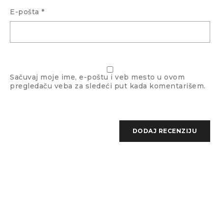
E-pošta
*
Boja stakla
Dim
Sačuvaj moje ime, e-poštu i veb mesto u ovom
pregledaču veba za sledeći put kada komentarišem.