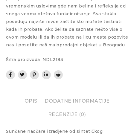
vremenskim uslovima gde nam belina i refleksija od
snega veoma otežava funkcionisanje. Sva stakla
poseduju najviše nivoe zaštite što možete testirati
kada ih probate. Ako želite da saznate nešto više o
ovom modelu ili da ih probate na licu mesta pozovite
nas i posetite naš maloprodajni objekat u Beogradu.
Šifra proizvoda
NDL2183
OPIS
DODATNE INFORMACIJE
RECENZIJE (0)
Sunčane naočare izradjene od sintetičkog