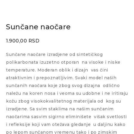
Sunčane naočare
1.900,00
RSD
Sunčane naočare izradjene od sintetičkog
polikarbonata izuzetno otporan
na visoke i niske
temperature. Moderan oblik i dizajn
vas čini
atraktivnim i prepoznatljivim. Svaki model naših
sunčanih naočara koje zbog svog dizajna
odlično
naležu na koren nosa i veoma su udobne i ne iritiraju
kožu zbog visokokvalitetnog materijala od
kog su
izradjene. Sa svim staklima na našim sunčanim
naočarima sasvim sigirno eliminišete
višak svetlosti
i refleksije koji vam otežava gledanje
u daljinu kako
po lepom sunčanom vremenu tako i po zimskim