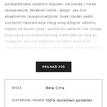
polikarbonata izuzetno otporan
na visoke i niske
temperature. Moderan oblik i dizajn
vas čini
atraktivnim i prepoznatljivim. Svaki model naših
sunčanih naočara koje zbog svog dizajna
odlično
naležu na koren nosa i veoma su udobne i ne iritiraju
kožu zbog visokokvalitetnog materijala od
kog su
izradjene. Sa svim staklima na našim sunčanim
naočarima sasvim sigirno eliminišete
višak svetlosti
i refleksije koji vam otežava gledanje
u daljinu kako
po lepom sunčanom vremenu tako i po zimskim
vremenskim uslovima gde nam belina i refleksija od
PRILKAŽI JOŠ
snega veoma otežava funkcionisanje. Sva stakla
poseduju najviše nivoe zaštite što možete testirati
kada ih probate. Ako želite da saznate nešto više o
Bela, Crna
BOJA
ovom modelu ili da ih probate na licu mesta pozovite
nas i posetite naš maloprodajni objekat u Beogradu.
100% reciklirani poliester
MATERIJAL IZRADE