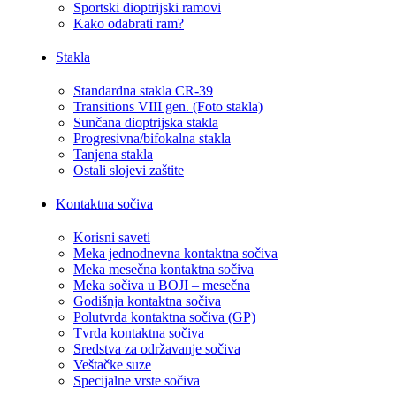
Sportski dioptrijski ramovi
Kako odabrati ram?
Stakla
Standardna stakla CR-39
Transitions VIII gen. (Foto stakla)
Sunčana dioptrijska stakla
Progresivna/bifokalna stakla
Tanjena stakla
Ostali slojevi zaštite
Kontaktna sočiva
Korisni saveti
Meka jednodnevna kontaktna sočiva
Meka mesečna kontaktna sočiva
Meka sočiva u BOJI – mesečna
Godišnja kontaktna sočiva
Polutvrda kontaktna sočiva (GP)
Tvrda kontaktna sočiva
Sredstva za održavanje sočiva
Veštačke suze
Specijalne vrste sočiva