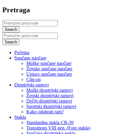
Pretraga
Početna
Sunčane naočare
Muške sunčane naočare
Ženske sunčane naočare
Unisex sunčane naočare
Clip-on
Dioptrijski ramovi
Muški dioptrijski ramovi
Ženski dioptrijski ramovi
Dečiji dioptrijski ramovi
Sportski dioptrijski ramovi
Kako odabrati ram?
Stakla
Standardna stakla CR-39
Transitions VIII gen. (Foto stakla)
Sunčana dioptrijska stakla