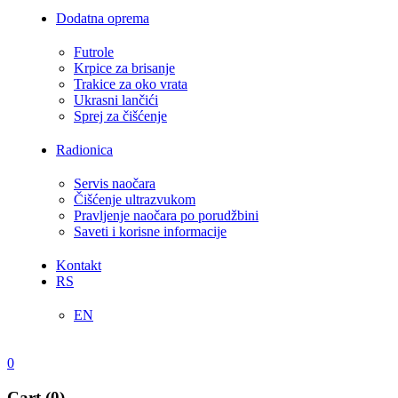
Dodatna oprema
Futrole
Krpice za brisanje
Trakice za oko vrata
Ukrasni lančići
Sprej za čišćenje
Radionica
Servis naočara
Čišćenje ultrazvukom
Pravljenje naočara po porudžbini
Saveti i korisne informacije
Kontakt
RS
EN
0
Cart (0)