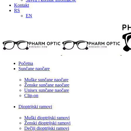
Kontakt
RS
EN
Početna
Sunčane naočare
Muške sunčane naočare
Ženske sunčane naočare
Unisex sunčane naočare
Clip-on
Dioptrijski ramovi
Muški dioptrijski ramovi
Ženski dioptrijski ramovi
Dečiji dioptrijski ramovi