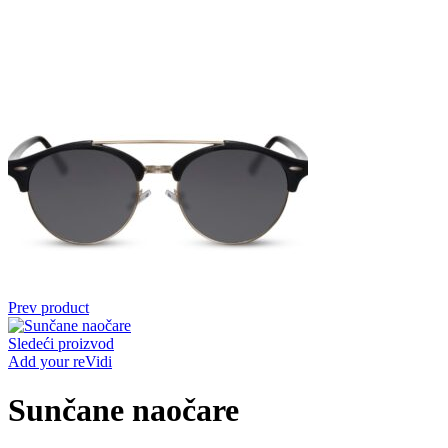
Prev product
Sledeći proizvod
Add your reVidi
Sunčane naočare