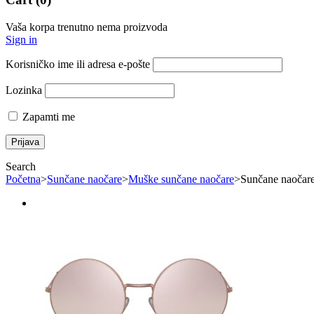
Vaša korpa trenutno nema proizvoda
Sign in
Korisničko ime ili adresa e-pošte
Lozinka
Zapamti me
Search
Početna
>
Sunčane naočare
>
Muške sunčane naočare
>
Sunčane naočar