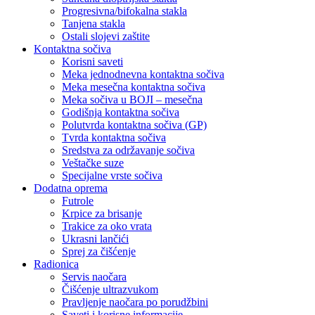
Progresivna/bifokalna stakla
Tanjena stakla
Ostali slojevi zaštite
Kontaktna sočiva
Korisni saveti
Meka jednodnevna kontaktna sočiva
Meka mesečna kontaktna sočiva
Meka sočiva u BOJI – mesečna
Godišnja kontaktna sočiva
Polutvrda kontaktna sočiva (GP)
Tvrda kontaktna sočiva
Sredstva za održavanje sočiva
Veštačke suze
Specijalne vrste sočiva
Dodatna oprema
Futrole
Krpice za brisanje
Trakice za oko vrata
Ukrasni lančići
Sprej za čišćenje
Radionica
Servis naočara
Čišćenje ultrazvukom
Pravljenje naočara po porudžbini
Saveti i korisne informacije