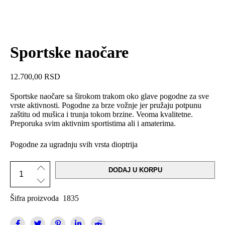
Sportske naočare
12.700,00
RSD
Sportske naočare sa širokom trakom oko glave pogodne za sve
vrste aktivnosti. Pogodne za brze vožnje jer pružaju potpunu
zaštitu od mušica i trunja tokom brzine. Veoma kvalitetne.
Preporuka svim aktivnim sportistima ali i amaterima.
Pogodne za ugradnju svih vrsta dioptrija
DODAJ U KORPU
Šifra proizvoda
1835