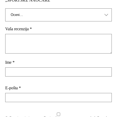
„SPORTSKE NAOČARE“
Vaša recenzija
*
Ime
*
E-pošta
*