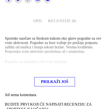
OPIS
RECENZIJE (0)
Sportske naočare sa širokom trakom oko glave pogodne za sve
vrste aktivnosti. Pogodne za brze vožnje jer pružaju potpunu
zaštitu od mušica i trunja tokom brzine. Veoma kvalitetne.
Preporuka svim aktivnim sportistima ali i amaterima.
Pogodne za ugradnju svih vrsta dioptrija
PRILKAŽI JOŠ
Još nema komentara.
BUDITE PRVI KOJI ĆE NAPISATI RECENZIJU ZA