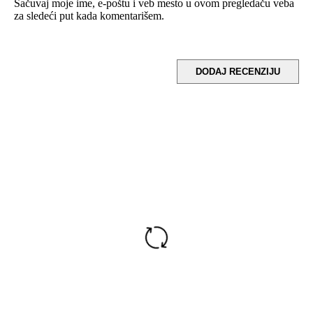
Sačuvaj moje ime, e-poštu i veb mesto u ovom pregledaču veba
za sledeći put kada komentarišem.