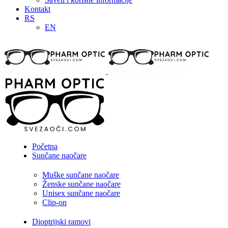
Kontakt
RS
EN
Početna
Sunčane naočare
Muške sunčane naočare
Ženske sunčane naočare
Unisex sunčane naočare
Clip-on
Dioptrijski ramovi