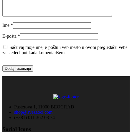
Ime
*
E-pošta
*
Sačuvaj moje ime, e-poštu i veb mesto u ovom pregledaču veba
za sledeći put kada komentarišem.
Pasterova 1, 11000 BEOGRAD
shop@svezaoci.com
(+381) 011 362 03 74
Social Icons