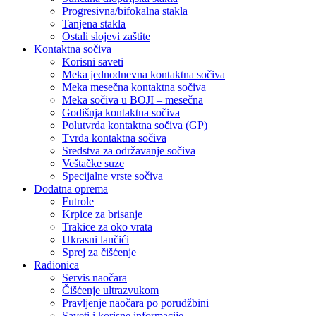
Progresivna/bifokalna stakla
Tanjena stakla
Ostali slojevi zaštite
Kontaktna sočiva
Korisni saveti
Meka jednodnevna kontaktna sočiva
Meka mesečna kontaktna sočiva
Meka sočiva u BOJI – mesečna
Godišnja kontaktna sočiva
Polutvrda kontaktna sočiva (GP)
Tvrda kontaktna sočiva
Sredstva za održavanje sočiva
Veštačke suze
Specijalne vrste sočiva
Dodatna oprema
Futrole
Krpice za brisanje
Trakice za oko vrata
Ukrasni lančići
Sprej za čišćenje
Radionica
Servis naočara
Čišćenje ultrazvukom
Pravljenje naočara po porudžbini
Saveti i korisne informacije