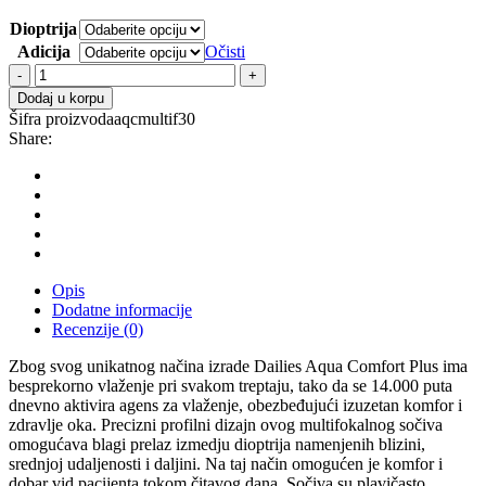
Dioptrija
Adicija
Očisti
Kontaktna
sočiva
Dodaj u korpu
Dailies
Šifra proizvoda
aqcmultif30
AquaComfort
Share:
Plus
Multifocal
dnevna
30
kom.
količina
Opis
Dodatne informacije
Recenzije (0)
Zbog svog unikatnog načina izrade Dailies Aqua Comfort Plus ima
besprekorno vlaženje pri svakom treptaju, tako da se 14.000 puta
dnevno aktivira agens za vlaženje, obezbeđujući izuzetan komfor i
zdravlje oka. Precizni profilni dizajn ovog multifokalnog sočiva
omogućava blagi prelaz izmedju dioptrija namenjenih blizini,
srednjoj udaljenosti i daljini. Na taj način omogućen je komfor i
dobar vid pacijenta tokom čitavog dana. Sočiva su plavičasto