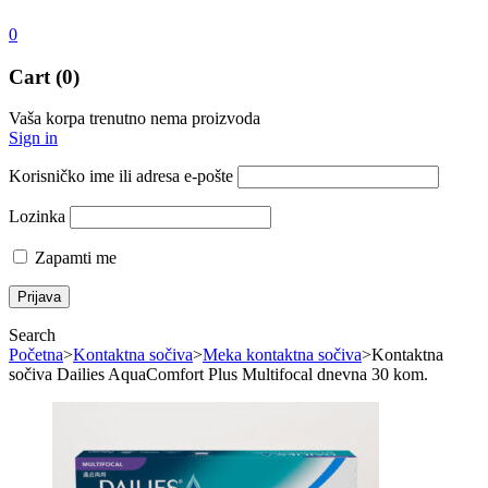
0
Cart (0)
Vaša korpa trenutno nema proizvoda
Sign in
Korisničko ime ili adresa e-pošte
Lozinka
Zapamti me
Search
Početna
>
Kontaktna sočiva
>
Meka kontaktna sočiva
>
Kontaktna
sočiva Dailies AquaComfort Plus Multifocal dnevna 30 kom.