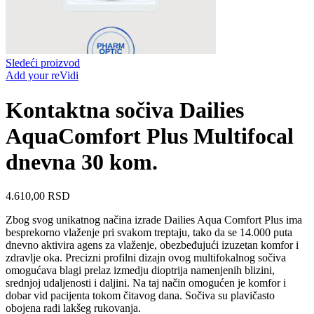
Sledeći proizvod
Add your reVidi
Kontaktna sočiva Dailies
AquaComfort Plus Multifocal
dnevna 30 kom.
4.610,00
RSD
Zbog svog unikatnog načina izrade Dailies Aqua Comfort Plus ima
besprekorno vlaženje pri svakom treptaju, tako da se 14.000 puta
dnevno aktivira agens za vlaženje, obezbeđujući izuzetan komfor i
zdravlje oka. Precizni profilni dizajn ovog multifokalnog sočiva
omogućava blagi prelaz izmedju dioptrija namenjenih blizini,
srednjoj udaljenosti i daljini. Na taj način omogućen je komfor i
dobar vid pacijenta tokom čitavog dana. Sočiva su plavičasto
obojena radi lakšeg rukovanja.