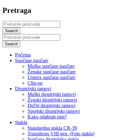
Pretraga
Početna
Sunčane naočare
Muške sunčane naočare
Ženske sunčane naočare
Unisex sunčane naočare
Clip-on
Dioptrijski ramovi
Muški dioptrijski ramovi
Ženski dioptrijski ramovi
Dečiji dioptrijski ramovi
Sportski dioptrijski ramovi
Kako odabrati ram?
Stakla
Standardna stakla CR-39
Transitions VIII gen. (Foto stakla)
Sunčana dioptrijska stakla