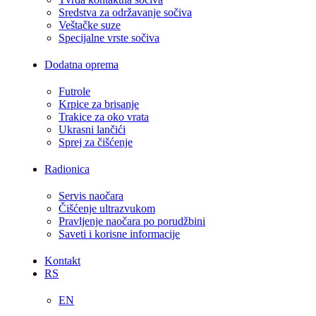
Sredstva za održavanje sočiva
Veštačke suze
Specijalne vrste sočiva
Dodatna oprema
Futrole
Krpice za brisanje
Trakice za oko vrata
Ukrasni lančići
Sprej za čišćenje
Radionica
Servis naočara
Čišćenje ultrazvukom
Pravljenje naočara po porudžbini
Saveti i korisne informacije
Kontakt
RS
EN