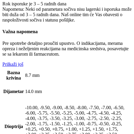
Rok isporuke je 3 – 5 radnih dana
Napomena: Neki od parametara sočiva nisu lagerski i isporuka može
biti duža od 3 – 5 radnih dana. Naš online tim će Vas obavesti o
raspoloživosti sočiva i statusu pošiljke.
Važna napomena
Pre upotrebe detaljno proučiti upustvo. O indikacijama, merama
opreza i neželjenim reakcijama na medicinska sredstva, posavetujte
se sa lekarom ili farmaceutom.
Prilkaži još
Bazna
8.7 mm
krivina
Dijametar
14.0 mm
-10.00, -9.50, -9.00, -8.50, -8.00, -7.50, -7.00, -6.50,
-6.00, -5.75, -5.50, -5.25, -5.00, -4.75, -4.50, -4.25,
-4.00, -3.75, -3.50, -3.25, -3.00, -2.75, -2.50, -2.25,
-2.00, -1.75, -1.50, -1.25, -1.00, -0.75, -0.50, -0.25,
Dioptrija
+0.25, +0.50, +0.75, +1.00, +1.25, +1.50, +1.75,