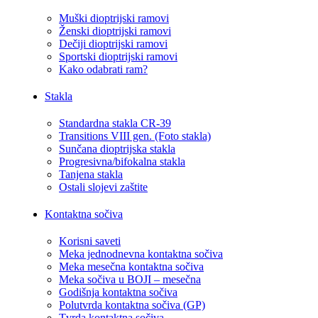
Muški dioptrijski ramovi
Ženski dioptrijski ramovi
Dečiji dioptrijski ramovi
Sportski dioptrijski ramovi
Kako odabrati ram?
Stakla
Standardna stakla CR-39
Transitions VIII gen. (Foto stakla)
Sunčana dioptrijska stakla
Progresivna/bifokalna stakla
Tanjena stakla
Ostali slojevi zaštite
Kontaktna sočiva
Korisni saveti
Meka jednodnevna kontaktna sočiva
Meka mesečna kontaktna sočiva
Meka sočiva u BOJI – mesečna
Godišnja kontaktna sočiva
Polutvrda kontaktna sočiva (GP)
Tvrda kontaktna sočiva