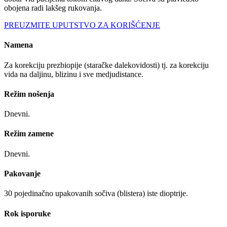
obojena radi lakšeg rukovanja.
PREUZMITE UPUTSTVO ZA KORIŠĆENJE
Namena
Za korekciju prezbiopije (staračke dalekovidosti) tj. za korekciju
vida na daljinu, blizinu i sve medjudistance.
Režim nošenja
Dnevni.
Režim zamene
Dnevni.
Pakovanje
30 pojedinačno upakovanih sočiva (blistera) iste dioptrije.
Rok isporuke