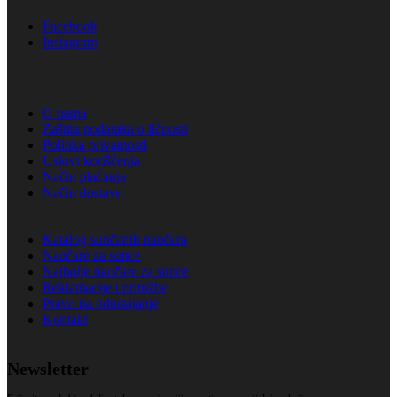
Facebook
Instagram
O nama
Zaštita podataka o ličnosti
Politika privatnosti
Uslovi korišćenja
Način plaćanja
Način dostave
Katalog sunčanih naočara
Naočare za sunce
Najbolje naočare za sunce
Reklamacije i pritužbe
Pravo na odustajanje
Kontakt
Newsletter