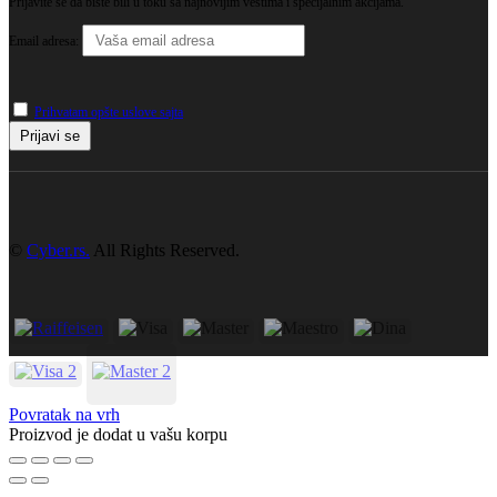
Prijavite se da biste bili u toku sa najnovijim vestima i specijalnim akcijama.
Email adresa:
Prihvatam opšte uslove sajta
©
Cyber.rs.
All Rights Reserved.
Povratak na vrh
Proizvod je dodat u vašu korpu