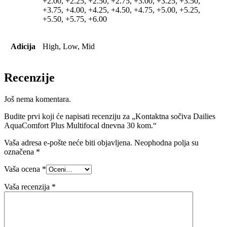
+2.00, +2.25, +2.50, +2.75, +3.00, +3.25, +3.50,
+3.75, +4.00, +4.25, +4.50, +4.75, +5.00, +5.25,
+5.50, +5.75, +6.00
Adicija
High, Low, Mid
Recenzije
Još nema komentara.
Budite prvi koji će napisati recenziju za „Kontaktna sočiva Dailies
AquaComfort Plus Multifocal dnevna 30 kom.“
Vaša adresa e-pošte neće biti objavljena.
Neophodna polja su
označena
*
Vaša ocena
*
Vaša recenzija
*