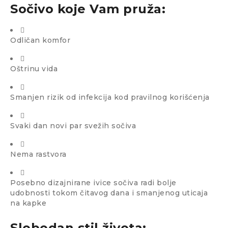
Sočivo koje Vam pruža:
Odličan komfor
Oštrinu vida
Smanjen rizik od infekcija kod pravilnog korišćenja
Svaki dan novi par svežih sočiva
Nema rastvora
Posebno dizajnirane ivice sočiva radi bolje
udobnosti tokom čitavog dana i smanjenog uticaja
na kapke
Slobodan stil života: