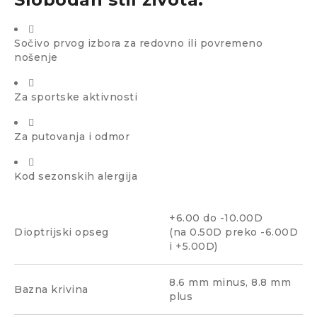
Sočivo prvog izbora za redovno ili povremeno
nošenje
Za sportske aktivnosti
Za putovanja i odmor
Kod sezonskih alergija
+6.00 do -10.00D
Dioptrijski opseg
(na 0.50D preko -6.00D
i +5.00D)
8.6 mm minus, 8.8 mm
Bazna krivina
plus