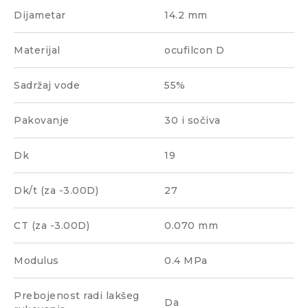
Dijametar
14.2 mm
Materijal
ocufilcon D
Sadržaj vode
55%
Pakovanje
30 i sočiva
Dk
19
Dk/t (za -3.00D)
27
CT (za -3.00D)
0.070 mm
Modulus
0.4 MPa
Prebojenost radi lakšeg
Da