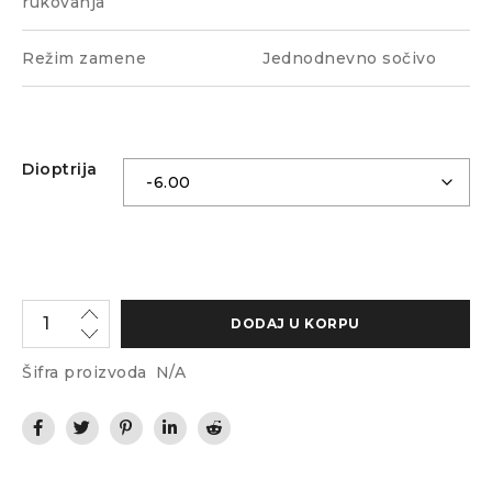
rukovanja
Režim zamene
Jednodnevno sočivo
Dioptrija
DODAJ U KORPU
Šifra proizvoda
N/A