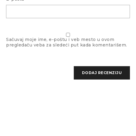
Prebojenost radi lakšeg
Da
rukovanja
Režim zamene
Jednodnevno sočivo
Sačuvaj moje ime, e-poštu i veb mesto u ovom
pregledaču veba za sledeći put kada komentarišem.