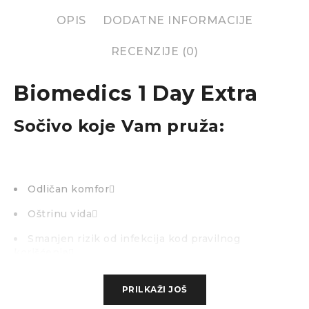
OPIS
DODATNE INFORMACIJE
RECENZIJE (0)
Biomedics 1 Day Extra
Sočivo koje Vam pruža:
Odličan komfor
Oštrinu vida
Smanjen rizik od infekcija kod pravilnog
korišćenja
Svaki dan novi par svežih sočiva
PRILKAŽI JOŠ
Nema rastvora