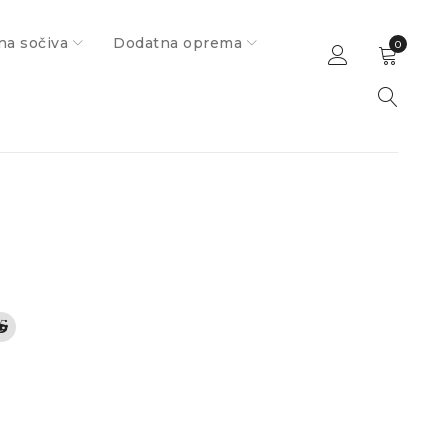
na sočiva
Dodatna oprema
0