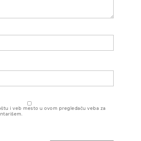
oštu i veb mesto u ovom pregledaču veba za
ntarišem.