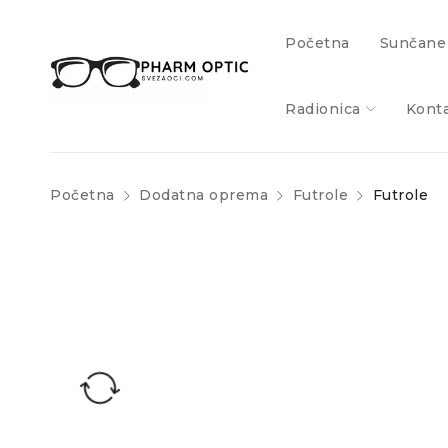
Početna
Sunčane
Radionica
Kont
Početna
Dodatna oprema
Futrole
Futrole