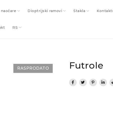
 naočare
Dioptrijski ramovi
Stakla
Kontakt
akt
RS
Futrole
RASPRODATO