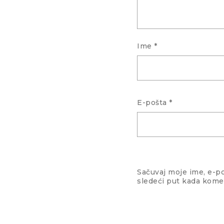
Ime
*
E-pošta
*
Sačuvaj moje ime, e-p
sledeći put kada kome