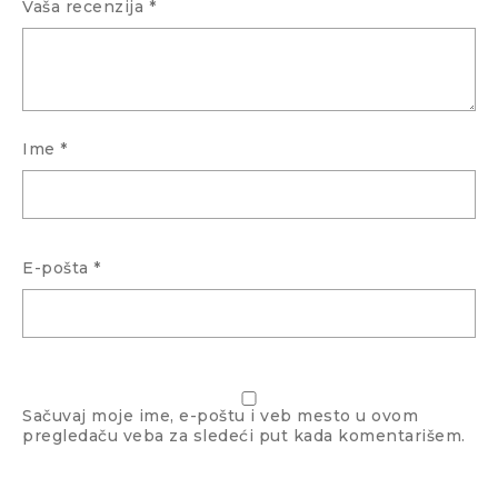
Vaša recenzija
*
Ime
*
E-pošta
*
Sačuvaj moje ime, e-poštu i veb mesto u ovom
pregledaču veba za sledeći put kada komentarišem.