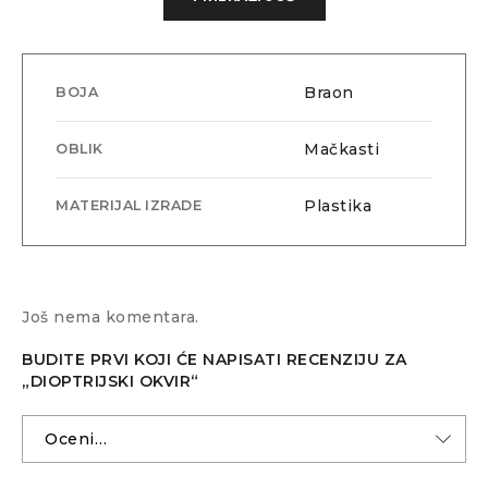
Braon
BOJA
Mačkasti
OBLIK
Plastika
MATERIJAL IZRADE
Dimenzije: 54/18/140
Još nema komentara.
BUDITE PRVI KOJI ĆE NAPISATI RECENZIJU ZA
„DIOPTRIJSKI OKVIR“