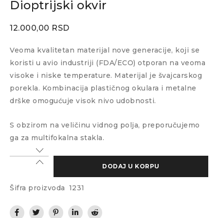
Dioptrijski okvir
12.000,00
RSD
Veoma kvalitetan materijal nove generacije, koji se
koristi u avio industriji (FDA/ECO) otporan na veoma
visoke i niske temperature. Materijal je švajcarskog
porekla. Kombinacija plastičnog okulara i metalne
drške omogućuje visok nivo udobnosti.
S obzirom na veličinu vidnog polja, preporučujemo
ga za multifokalna stakla.
DODAJ U KORPU
Šifra proizvoda
1231