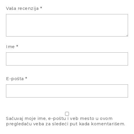
Vaša recenzija
*
Ime
*
E-pošta
*
Sačuvaj moje ime, e-poštu i veb mesto u ovom
pregledaču veba za sledeći put kada komentarišem.