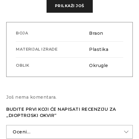
PRILKAŽI JOŠ
Braon
BOJA
Plastika
MATERIJAL IZRADE
Okrugle
OBLIK
Još nema komentara.
Dimenzije: 54/18/141
BUDITE PRVI KOJI ĆE NAPISATI RECENZIJU ZA
„DIOPTRIJSKI OKVIR“