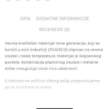
OPIS
DODATNE INFORMACIJE
RECENZIJE (0)
Veoma kvalitetan materijal nove generacije, koji se
koristi u avio industriji (FDA/ECO) otporan na veoma
visoke i niske temperature. Materijal je švajcarskog
porekla. Kombinacija plastičnog okulara i metalne
drške omogućuje visok nivo udobnosti.
S obzirom na veličinu vidnog polja, preporučujemo
ga za multifokalna stakla.