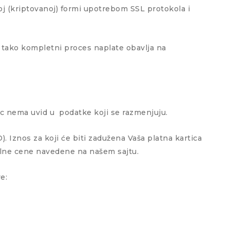
oj (kriptovanoj) formi upotrebom SSL protokola i
e tako kompletni proces naplate obavlja na
vac nema uvid u podatke koji se razmenjuju.
). Iznos za koji će biti zadužena Vaša platna kartica
nalne cene navedene na našem sajtu.
e: