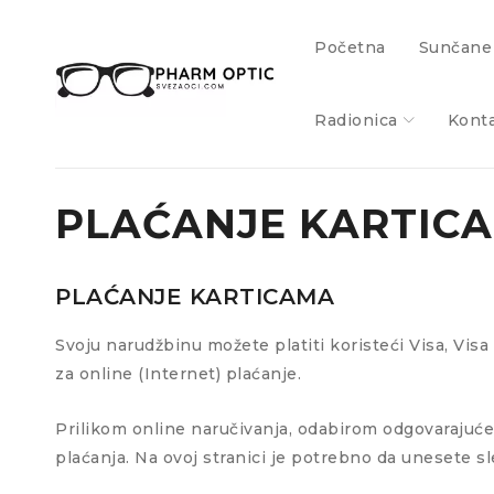
Početna
Sunčane
Radionica
Kont
PLAĆANJE KARTIC
PLAĆANJE KARTICAMA
Svoju narudžbinu možete platiti koristeći Visa, Vis
za online (Internet) plaćanje.
Prilikom online naručivanja, odabirom odgovarajuće
plaćanja. Na ovoj stranici je potrebno da unesete s