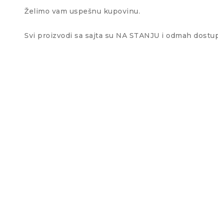
Želimo vam uspešnu kupovinu.
Svi proizvodi sa sajta su NA STANJU i odmah dostup