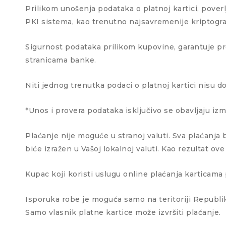
Prilikom unošenja podataka o platnoj kartici, pover
PKI sistema, kao trenutno najsavremenije kriptogra
Sigurnost podataka prilikom kupovine, garantuje pr
stranicama banke.
Niti jednog trenutka podaci o platnoj kartici nisu 
*Unos i provera podataka isključivo se obavljaju iz
Plaćanje nije moguće u stranoj valuti. Sva plaćanja b
biće izražen u Vašoj lokalnoj valuti. Kao rezultat 
Kupac koji koristi uslugu online plaćanja karticam
Isporuka robe je moguća samo na teritoriji Republik
Samo vlasnik platne kartice može izvršiti plaćanje.