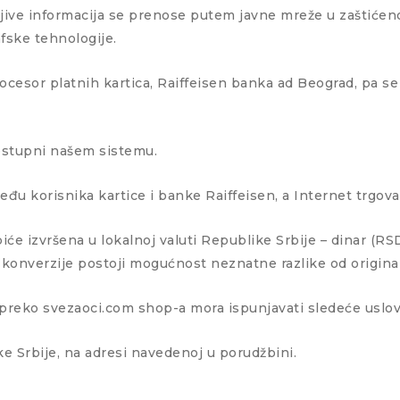
ljive informacija se prenose putem javne mreže u zaštićen
fske tehnologije.
ocesor platnih kartica, Raiffeisen banka ad Beograd, pa s
dostupni našem sistemu.
među korisnika kartice i banke Raiffeisen, a Internet trgo
iće izvršena u lokalnoj valuti Republike Srbije – dinar (RSD
ove konverzije postoji mogućnost neznatne razlike od origi
a preko svezaoci.com shop-a mora ispunjavati sledeće uslov
e Srbije, na adresi navedenoj u porudžbini.