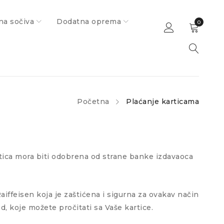
na sočiva
Dodatna oprema
0
Početna
Plaćanje karticama
artica mora biti odobrena od strane banke izdavaoca
ffeisen koja je zaštićena i sigurna za ovakav način
, koje možete pročitati sa Vaše kartice.