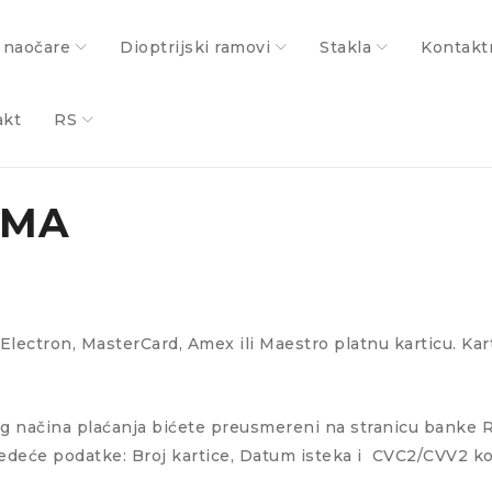
 naočare
Dioptrijski ramovi
Stakla
Kontakt
akt
RS
AMA
a Electron, MasterCard, Amex ili Maestro platnu karticu. K
g načina plaćanja bićete preusmereni na stranicu banke Rai
ledeće podatke: Broj kartice, Datum isteka i CVC2/CVV2 kod